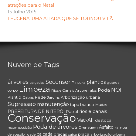
atrações para o Natal
15 Julho 2015
LEUCENA: UMA ALIADA QUE SE TORNOU VILÃ
Nuvem de Tags
árvores
Seconser
plantios
calçadas
Pintura
guarda
Limpeza
NOI
Poda
corpo
Rios e Canais
Árvore
ralos
Plantio
Rede
Arborização urbana
Caixas
Jardins
Supressão
manutenção
tapa buraco
Mudas
rios e canais
PREFEITURA DE NITERÓI
Patrol
Conservação
Vac-All
destoca
Poda de árvores
Asfalto
recomposição
Drenagem
rampa
calçada
praças
praça
de acessibilidade
caixa
arborização urbana