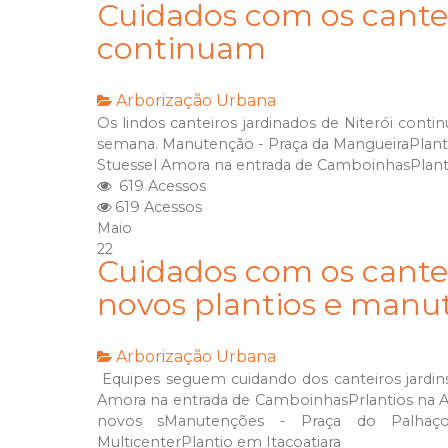
Cuidados com os cantei
continuam
Arborização Urbana
Os lindos canteiros jardinados de Niterói cont
semana. Manutenção - Praça da MangueiraPlant
Stuessel Amora na entrada de CamboinhasPlant
619 Acessos
619 Acessos
Maio
22
Cuidados com os cantei
novos plantios e manu
Arborização Urbana
Equipes seguem cuidando dos canteiros jardinsd
Amora na entrada de CamboinhasPrlantios na A
novos sManutenções - Praça do Palhaç
MulticenterPlantio em Itacoatiara