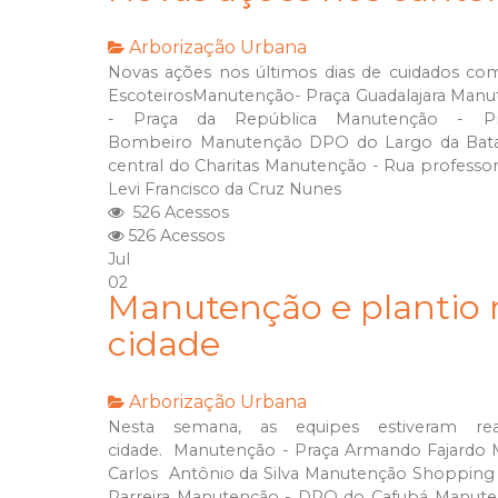
Arborização Urbana
Novas ações nos últimos dias de cuidados com
EscoteirosManutenção- Praça Guadalajara Man
- Praça da República Manutenção - Pr
Bombeiro Manutenção DPO do Largo da Batalh
central do Charitas Manutenção - Rua professo
Levi Francisco da Cruz Nunes
526 Acessos
526 Acessos
Jul
02
Manutenção e plantio n
cidade
Arborização Urbana
Nesta semana, as equipes estiveram real
cidade. Manutenção - Praça Armando Fajardo Ma
Carlos Antônio da Silva Manutenção Shopping 
Parreira Manutenção - DPO do Cafubá Manuten