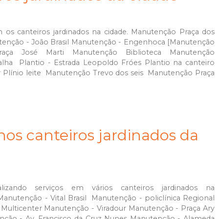
 os canteiros jardinados na cidade. Manutenção Praça dos
utenção - João Brasil Manutenção - Engenhoca [Manutenção
aça José Marti Manutenção Biblioteca Manutenção
a Plantio - Estrada Leopoldo Fróes Plantio na canteiro
r Plínio leite Manutenção Trevo dos seis Manutenção Praça
os canteiros jardinados da
izando serviços em vários canteiros jardinados na
nutenção - Vital Brasil Manutenção - policlínica Regional
Multicenter Manutenção - Viradour Manutenção - Praça Ary
ção - Av. Francisco da Cruz Nunes Manutenção - Alameda