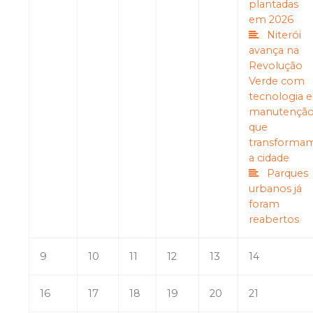
plantadas
em 2026
Niterói
avança na
Revolução
Verde com
tecnologia e
manutençã
que
transforma
a cidade
Parques
urbanos já
foram
reabertos
9
10
11
12
13
14
16
17
18
19
20
21