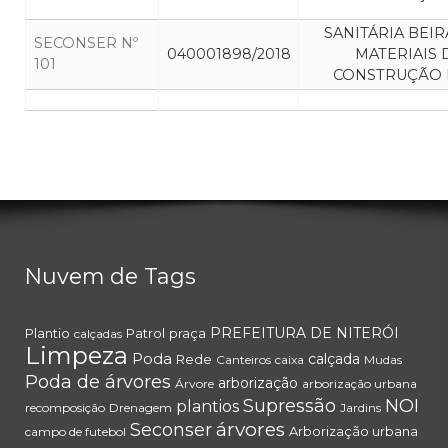
SANITÁRIA BEI
SECONSER Nº
040001898/2018
MATERIAIS 
101
CONSTRUÇÃO 
Nuvem de Tags
PREFEITURA DE NITERÓI
Plantio
Patrol
praça
calçadas
Limpeza
Poda
calçada
Rede
Canteiros
caixa
Mudas
Poda de árvores
arborização
Árvore
arborização urbana
Supressão
NOI
plantios
recomposição
Drenagem
Jardins
árvores
Seconser
Arborização urbana
campo de futebol