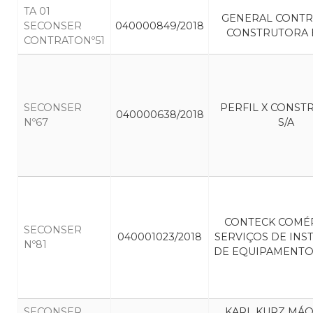
TA 01
GENERAL CONT
SECONSER
040000849/2018
CONSTRUTORA E
CONTRATONº51
SECONSER
PERFIL X CONST
040000638/2018
Nº67
S/A
CONTECK COMÉ
SECONSER
040001023/2018
SERVIÇOS DE INS
Nº81
DE EQUIPAMENTOS
SECONSER
KARL KURZ MÁQ