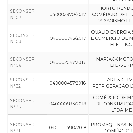
EIRELI-EP
HORTO PENDO
SECONSER
040002370/2017
COMÉRCIO DE PL
N°07
PAISAGISMO LT
QUALID ENERGIA 
SECONSER
040000745/2017
E COMÉRCIO DE M
N°03
ELETRICO
SECONSER
MARJACK MOTO
040002047/2017
N°06
LTDA-EPP
SECONSER
ART & CLI
040000457/2018
N°32
REFRIGERAÇÃO 
COMÉRCIO DE MA
SECONSER
040000583/2018
DE CONSTRUÇÃO
N°35
LTDA-ME
SECONSER
PROMAQUINAS IN
040000490/2018
N°31
E COMÉRCIO 