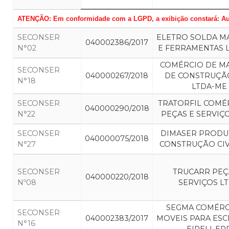
ATENÇÃO: Em conformidade com a LGPD, a exibição constará: Auto
SECONSER
ELETRO SOLDA M
040002386/2017
N°02
E FERRAMENTAS 
COMÉRCIO DE MA
SECONSER
040000267/2018
DE CONSTRUÇÃO
N°18
LTDA-ME
SECONSER
TRATORFIL COMÉ
040000290/2018
N°22
PEÇAS E SERVIÇ
SECONSER
DIMASER PRODU
040000075/2018
N°27
CONSTRUÇÃO CIV
SECONSER
TRUCARR PEÇ
040000220/2018
Nº08
SERVIÇOS L
SEGMA COMÉRC
SECONSER
040002383/2017
MOVEIS PARA ESC
N°16