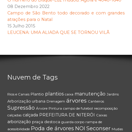
O número do Disque-Luz mudou: Agora é 4040-1640
08 Dezembro 2022
Campo de São Bento todo decorado e com grandes
atrações para o Natal
15 Julho 2015
LEUCENA: UMA ALIADA QUE SE TORNOU VILÃ
Nuvem de Tags
plantios
manutenção
Plantio
Rios e Canais
caixa
Jardins
árvores
Arborização urbana
Drenagem
Canteiros
Supressão
Árvore
Pintura
campo de futebol
recomposição
calçada
PREFEITURA DE NITERÓI
calçadas
Caixas
arborização
praça
destoca
guarda corpo
rampa de
Poda de árvores
NOI
Seconser
acessibilidade
Mudas