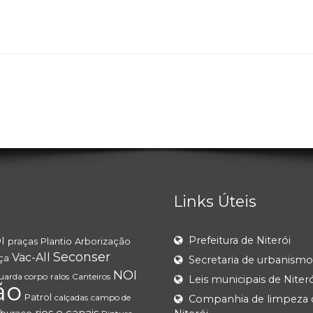
Links Úteis
Prefeitura de Niterói
I
praças
Plantio
Arborização
Seconser
Vac-All
ça
Secretaria de urbanismo
NOI
uarda corpo
ralos
Canteiros
Leis municipais de Niteró
ão
Patrol
calçadas
campo de
Companhia de limpeza 
rios e canais