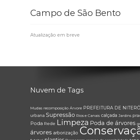
Campo de São Bento
Atualização em breve
Nuvem de Tags
PREFEITURA DE NITERÓ
Mudas
recomposição
Árvore
Supressão
calçada
urbana
pra
Rios e Canais
Jardins
Limpeza
Poda de árvores
Poda
Rede
g
Conservaç
árvores
arborização
plantios