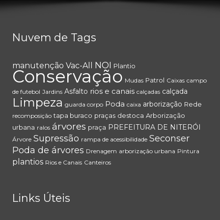
Nuvem de Tags
NOI
manutenção
Vac-All
Plantio
Conservação
Patrol
Mudas
Caixas
campo
rios e canais
Asfalto
calçada
de futebol
Jardins
calçadas
Limpeza
Poda
arborização
Rede
guarda corpo
caixa
tapa buraco
praças
destoca
Arborização
recomposição
árvores
PREFEITURA DE NITERÓI
urbana
praça
ralos
Supressão
Seconser
Árvore
rampa de acessibilidade
Poda de árvores
Drenagem
arborização urbana
Pintura
plantios
Rios e Canais
Canteiros
Links Úteis