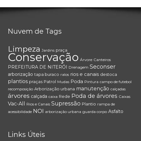
Nuvem de Tags
Limpeza
praça
Jardins
Conservação
Árvore
Canteiros
Seconser
PREFEITURA DE NITERÓI
Drenagem
rios e canais
arborização
tapa buraco
destoca
ralos
plantios
Poda
praças
Patrol
Mudas
Pintura
campo de futebol
manutenção
Arborização urbana
recomposição
calçadas
árvores
Poda de árvores
calçada
Rede
caixa
Caixas
Supressão
Vac-All
Plantio
Rios e Canais
rampa de
NOI
Asfalto
acessibilidade
arborização urbana
guarda corpo
Links Úteis