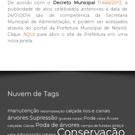
De acordo com o
Decreto Municipal
11.466/2013
, a
publicidade de atos celebrados anteriores à data de
24/01/2014 são de competência da Secretaria
Municipal de Administração, e podem ser acessados
através do portal da Prefeitura Municipal de Niterói.
Clique
AQUI
para abrir o site da Prefeitura em uma
nova janela.
Nuvem de Tags
manutenção
rios e canais
calçada
recomposição
árvores
Supressão
Poda
guarda corpo
caixa
Árvore
Poda de árvores
praça
calçadas
Caixas
campo de futebol
Conservação
Arborização urbana
ralos