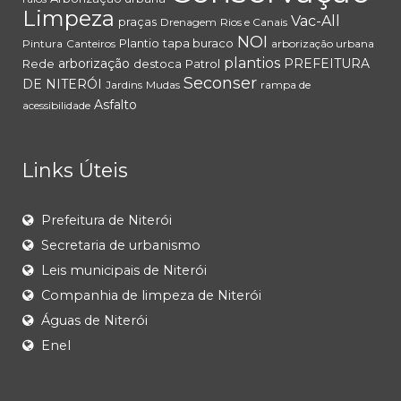
Limpeza
Vac-All
praças
Drenagem
Rios e Canais
NOI
Plantio
tapa buraco
Pintura
Canteiros
arborização urbana
plantios
arborização
PREFEITURA
Rede
destoca
Patrol
Seconser
DE NITERÓI
Jardins
Mudas
rampa de
Asfalto
acessibilidade
Links Úteis
Prefeitura de Niterói
Secretaria de urbanismo
Leis municipais de Niterói
Companhia de limpeza de Niterói
Águas de Niterói
Enel