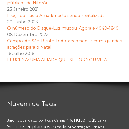
públicos de Niterói
23 Janeiro 2021
Praça do Rádio Amador está sendo revitalizada
20 Junho 2023
O número do Disque-Luz mudou: Agora é 4040-1640
08 Dezembro 2022
Campo de São Bento todo decorado e com grandes
atrações para o Natal
15 Julho 2015
LEUCENA: UMA ALIADA QUE SE TORNOU VILÃ
Nuvem de Tags
manutenção
Jardins
guarda corpo
Rios e Canais
caixa
Seconser
plantios
calçada
Arborização urbana