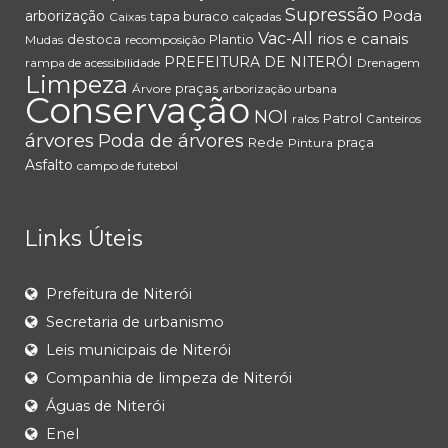
Supressão
Poda
arborização
tapa buraco
Caixas
calçadas
Vac-All
rios e canais
destoca
Plantio
Mudas
recomposição
PREFEITURA DE NITERÓI
rampa de acessibilidade
Drenagem
Limpeza
praças
Árvore
arborização urbana
Conservação
NOI
Patrol
ralos
Canteiros
árvores
Poda de árvores
Rede
praça
Pintura
Asfalto
campo de futebol
Links Úteis
Prefeitura de Niterói
Secretaria de urbanismo
Leis municipais de Niterói
Companhia de limpeza de Niterói
Águas de Niterói
Enel