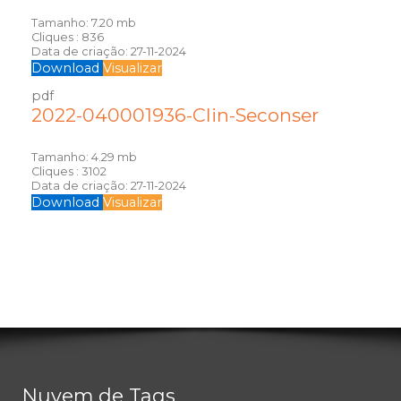
Tamanho:
7.20 mb
Cliques :
836
Data de criação:
27-11-2024
Download
Visualizar
pdf
2022-040001936-Clin-Seconser
Tamanho:
4.29 mb
Cliques :
3102
Data de criação:
27-11-2024
Download
Visualizar
Nuvem de Tags