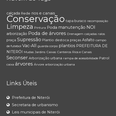
rios e canais
calçada
Rede
Conservação
tapa buraco
recomposição
Limpeza
NOI
Poda
manutenção
Pintura
Poda de árvores
arborização
Drenagem
calçadas
ralos
Supressão
Asfalto
praça
Plantio
destoca
praças
campo
Vac-All
plantios
PREFEITURA DE
de futebol
guarda corpo
NITERÓI
Mudas
Jardins
Caixas
Canteiros
Rios e Canais
Seconser
Arborização urbana
Patrol
rampa de acessibilidade
árvores
caixa
Árvore
arborização urbana
Links Úteis
Prefeitura de Niterói
Secretaria de urbanismo
Leis municipais de Niterói