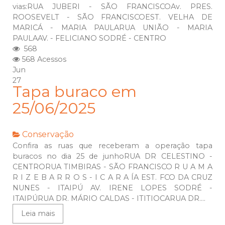
vias:RUA JUBERI - SÃO FRANCISCOAv. PRES.
ROOSEVELT - SÃO FRANCISCOEST. VELHA DE
MARICÁ - MARIA PAULARUA UNIÃO - MARIA
PAULAAV. - FELICIANO SODRÉ - CENTRO
568
568 Acessos
Jun
27
Tapa buraco em
25/06/2025
Conservação
Confira as ruas que receberam a operação tapa
buracos no dia 25 de junhoRUA DR CELESTINO -
CENTRORUA TIMBIRAS - SÃO FRANCISCO R U A M A
R I Z E B A R R O S - I C A R A ÍA EST. FCO DA CRUZ
NUNES - ITAIPÚ AV. IRENE LOPES SODRÉ -
ITAIPÚRUA DR. MÁRIO CALDAS - ITITIOCARUA DR....
Leia mais