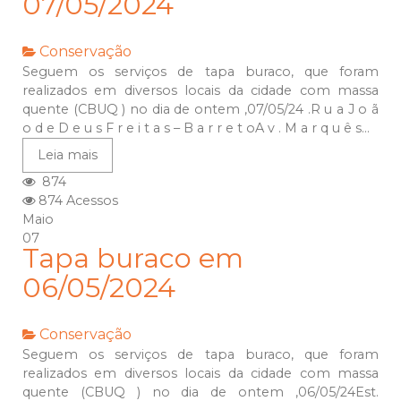
07/05/2024
Conservação
Seguem os serviços de tapa buraco, que foram
realizados em diversos locais da cidade com massa
quente (CBUQ ) no dia de ontem ,07/05/24 .R u a J o ã
o d e D e u s F r e i t a s – B a r r e t oA v . M a r q u ê s...
Leia mais
874
874 Acessos
Maio
07
Tapa buraco em
06/05/2024
Conservação
Seguem os serviços de tapa buraco, que foram
realizados em diversos locais da cidade com massa
quente (CBUQ ) no dia de ontem ,06/05/24Est.