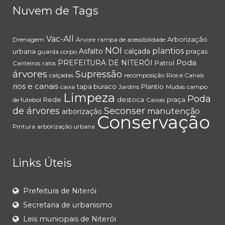
Nuvem de Tags
Vac-All
Arborização
Drenagem
Árvore
rampa de acessibilidade
NOI
plantios
Asfalto
calçada
urbana
praças
guarda corpo
Poda
PREFEITURA DE NITERÓI
Patrol
Canteiros
ralos
árvores
Supressão
calçadas
recomposição
Rios e Canais
rios e canais
tapa buraco
Plantio
caixa
Jardins
Mudas
campo
Limpeza
Poda
Rede
destoca
praça
de futebol
Caixas
de árvores
Seconser
manutenção
arborização
Conservação
Pintura
arborização urbana
Links Úteis
Prefeitura de Niterói
Secretaria de urbanismo
Leis municipais de Niterói