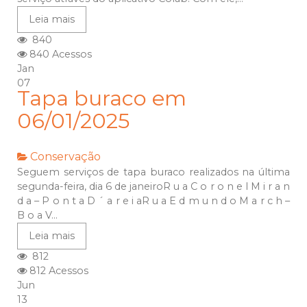
Leia mais
840
840 Acessos
Jan
07
Tapa buraco em
06/01/2025
Conservação
Seguem serviços de tapa buraco realizados na última
segunda-feira, dia 6 de janeiroR u a C o r o n e l M i r a n
d a – P o n t a D ´ a r e i aR u a E d m u n d o M a r c h –
B o a V...
Leia mais
812
812 Acessos
Jun
13