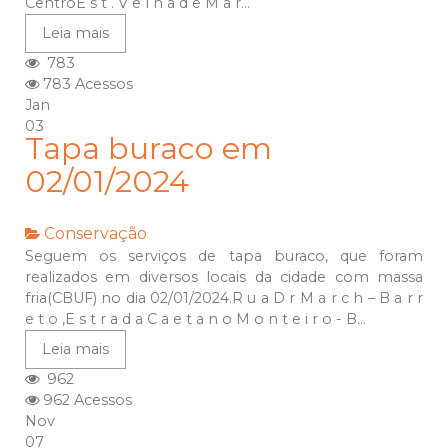
CentroE s t . V e l h a d e M a r...
Leia mais
783
783 Acessos
Jan
03
Tapa buraco em
02/01/2024
Conservação
Seguem os serviços de tapa buraco, que foram
realizados em diversos locais da cidade com massa
fria(CBUF) no dia 02/01/2024.R u a D r M a r c h – B a r r
e t o ,E s t r a d a C a e t a n o M o n t e i r o - B...
Leia mais
962
962 Acessos
Nov
07