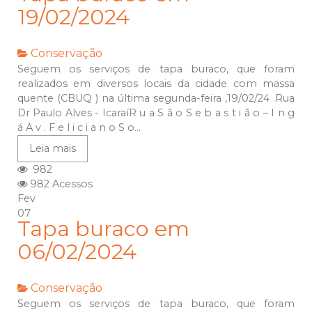
19/02/2024
Conservação
Seguem os serviços de tapa buraco, que foram
realizados em diversos locais da cidade com massa
quente (CBUQ ) na última segunda-feira ,19/02/24 .Rua
Dr Paulo Alves - IcaraíR u a S ã o S e b a s t i ã o – I n g
á A v . F e l i c i a n o S o...
Leia mais
982
982 Acessos
Fev
07
Tapa buraco em
06/02/2024
Conservação
Seguem os serviços de tapa buraco, que foram