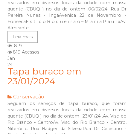
realizados em diversos locais da cidade com massa
quente (CBUQ ) no dia de ontem ,06/02/24 .Rua Dr
Pereira Nunes - IngáAvenida 22 de Novembro -
FonsecaE s t . d o B o q u e i r ã o – M a r i a P a u l aAv.
Almirante...
Leia mais
819
819 Acessos
Jan
24
Tapa buraco em
23/01/2024
Conservação
Seguem os serviços de tapa buraco, que foram
realizados em diversos locais da cidade com massa
quente (CBUQ ) no dia de ontem , 23/01/24 .Av. Visc. do
Rio Branco - CentroAv. Visc. do Rio Branco - Centro,
Niterói c. Rua Badger da SilveiraRua Dr Celestino -