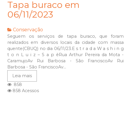
Tapa buraco em
06/11/2023
Conservação
Seguem os serviços de tapa buraco, que foram
realizados em diversos locais da cidade com massa
quente(CBUQ) no dia 06/11/23.E s t r a d a W a s h i n g
t o n L u i z – S a p êRua Arthur Pereira da Mota -
CaramujoAv Rui Barbosa - São FranciscoAv Rui
Barbosa - São FranciscoAv...
Leia mais
858
858 Acessos