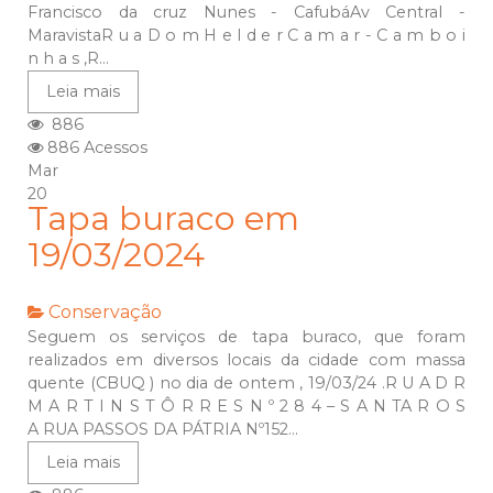
Francisco da cruz Nunes - CafubáAv Central -
MaravistaR u a D o m H e l d e r C a m a r - C a m b o i
n h a s ,R...
Leia mais
886
886 Acessos
Mar
20
Tapa buraco em
19/03/2024
Conservação
Seguem os serviços de tapa buraco, que foram
realizados em diversos locais da cidade com massa
quente (CBUQ ) no dia de ontem , 19/03/24 .R U A D R
M A R T I N S T Ô R R E S N º 2 8 4 – S A N TA R O S
A RUA PASSOS DA PÁTRIA Nº152...
Leia mais