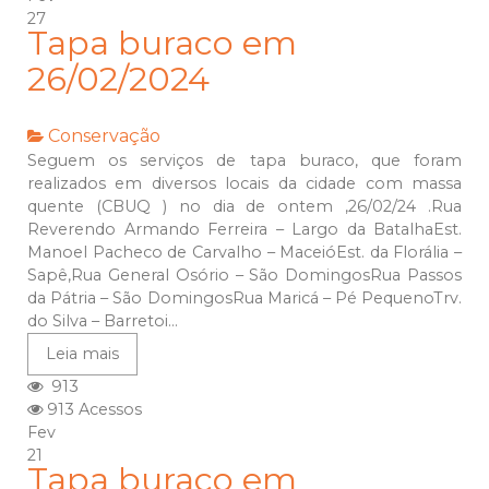
27
Tapa buraco em
26/02/2024
Conservação
Seguem os serviços de tapa buraco, que foram
realizados em diversos locais da cidade com massa
quente (CBUQ ) no dia de ontem ,26/02/24 .Rua
Reverendo Armando Ferreira – Largo da BatalhaEst.
Manoel Pacheco de Carvalho – MaceióEst. da Florália –
Sapê,Rua General Osório – São DomingosRua Passos
da Pátria – São DomingosRua Maricá – Pé PequenoTrv.
do Silva – Barretoi...
Leia mais
913
913 Acessos
Fev
21
Tapa buraco em