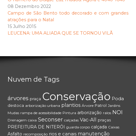
08 Dezembro 2022
Campo de São Bento todo decorado e com grandes
atrações para o Natal
15 Julho 2015
LEUCENA: UMA ALIADA QUE SE TORNOU VILÃ
Nuvem de Tags
Conservação
árvores
Poda
praça
plantios
destoca
Patrol
arborização urbana
Árvore
Jardins
NOI
arborização
Mudas
rampa de acessibilidade
Pintura
ralos
Seconser
Vac-All
praças
Drenagem
caixa
calçadas
PREFEITURA DE NITERÓI
calçada
guarda corpo
Caixas
rios e canais
manutenção
Asfalto
recomposição