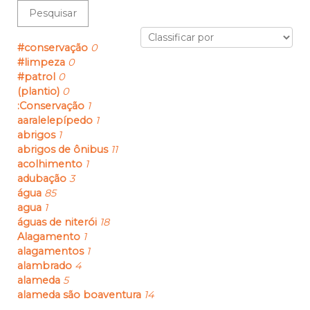
Pesquisar
#conservação
0
#limpeza
0
#patrol
0
(plantio)
0
:Conservação
1
aaralelepípedo
1
abrigos
1
abrigos de ônibus
11
acolhimento
1
adubação
3
água
85
agua
1
águas de niterói
18
Alagamento
1
alagamentos
1
alambrado
4
alameda
5
alameda são boaventura
14