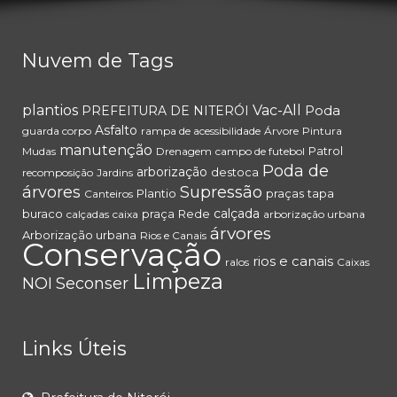
Nuvem de Tags
plantios
Vac-All
Poda
PREFEITURA DE NITERÓI
Asfalto
guarda corpo
rampa de acessibilidade
Árvore
Pintura
manutenção
Patrol
Mudas
Drenagem
campo de futebol
Poda de
arborização
destoca
recomposição
Jardins
árvores
Supressão
Plantio
praças
tapa
Canteiros
calçada
buraco
praça
Rede
calçadas
caixa
arborização urbana
árvores
Arborização urbana
Rios e Canais
Conservação
rios e canais
ralos
Caixas
Limpeza
NOI
Seconser
Links Úteis