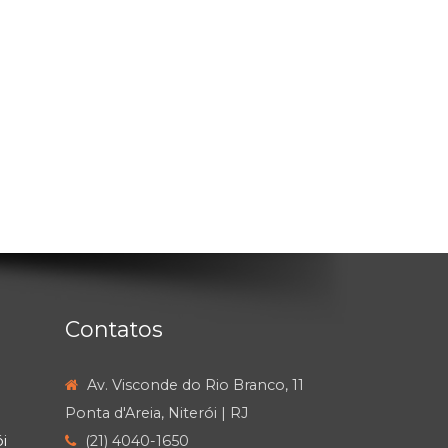
Contatos
Av. Visconde do Rio Branco, 11
Ponta d'Areia, Niterói | RJ
i
(21) 4040-1650