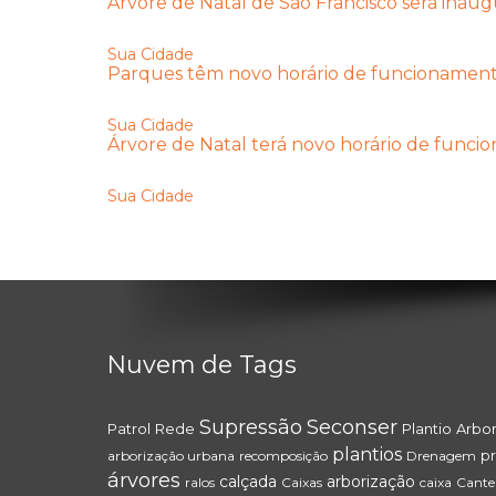
Árvore de Natal de São Francisco será inaugu
Sua Cidade
Parques têm novo horário de funcionamen
Sua Cidade
Árvore de Natal terá novo horário de func
Sua Cidade
Nuvem de Tags
Supressão
Seconser
Patrol
Rede
Plantio
Arbor
plantios
p
arborização urbana
recomposição
Drenagem
árvores
calçada
arborização
ralos
Caixas
caixa
Cante