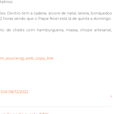
talinos.
es. Dentro tem a cadeira, árvore de natal, lareira, brinquedos
 22 horas sendo que o Papai Noel está lá de quinta a domingo.
o de chalés com hamburgueria, massa, chope artesanal,
utm_source=ig_web_copy_link
IA 08/12/2022