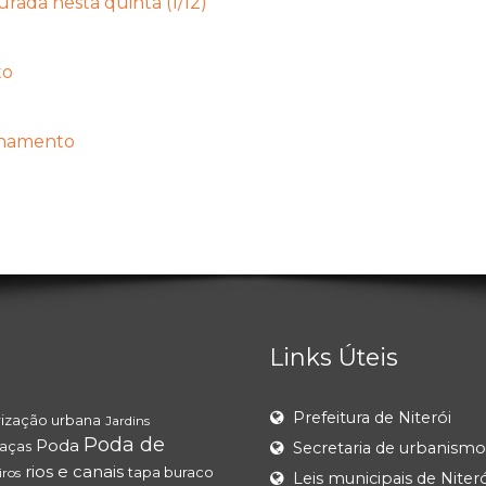
rada nesta quinta (1/12)
to
ionamento
Links Úteis
Prefeitura de Niterói
ização urbana
Jardins
Poda de
Poda
raças
Secretaria de urbanismo
rios e canais
tapa buraco
iros
Leis municipais de Niteró