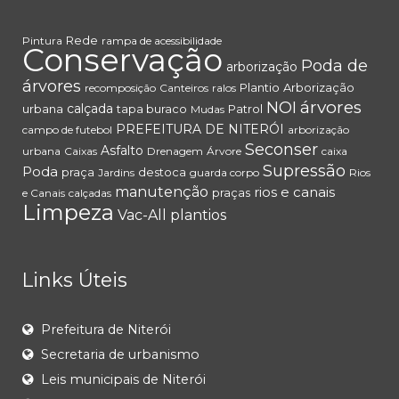
Rede
Pintura
rampa de acessibilidade
Conservação
Poda de
arborização
árvores
Plantio
Arborização
recomposição
Canteiros
ralos
árvores
NOI
calçada
urbana
tapa buraco
Patrol
Mudas
PREFEITURA DE NITERÓI
campo de futebol
arborização
Seconser
Asfalto
urbana
Caixas
Drenagem
Árvore
caixa
Supressão
Poda
praça
destoca
Jardins
guarda corpo
Rios
manutenção
rios e canais
praças
e Canais
calçadas
Limpeza
Vac-All
plantios
Links Úteis
Prefeitura de Niterói
Secretaria de urbanismo
Leis municipais de Niterói