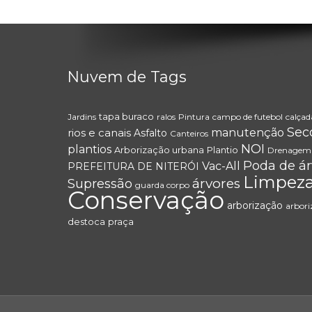
Nuvem de Tags
tapa buraco
Jardins
ralos
Pintura
campo de futebol
calçad
Sec
rios e canais
manutenção
Asfalto
Canteiros
NOI
plantios
Arborização urbana
Plantio
Drenagem
Poda de ár
Vac-All
PREFEITURA DE NITERÓI
Limpez
árvores
Supressão
guarda corpo
Conservação
arborização
arbor
destoca
praça