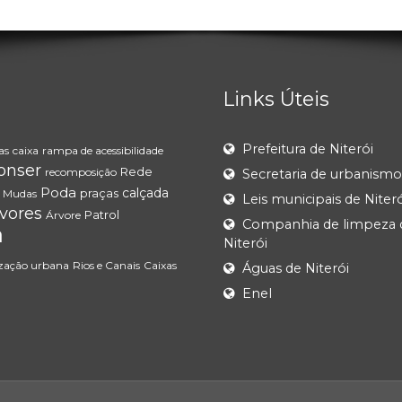
Links Úteis
Prefeitura de Niterói
as
caixa
rampa de acessibilidade
onser
Rede
recomposição
Secretaria de urbanismo
Poda
calçada
praças
Mudas
Leis municipais de Niteró
vores
Patrol
Árvore
Companhia de limpeza 
a
Niterói
ização urbana
Rios e Canais
Caixas
Águas de Niterói
Enel