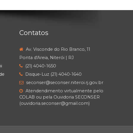
Contatos
Av. Visconde do Rio Branco, 11
Ponta d'Areia, Niterói | RJ
i
(21) 4040-1650
de
Disque-Luz (21) 4040-1640
seconser@seconser.niteroi.rj.gov.br
Atendendimento virtualmente pelo
COLAB ou pela Ouvidoria SECONSER
(ouvidoria.seconser@gmail.com)