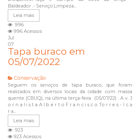
Baldeador .- Serviço:Limpeza...
Leia mais
996
996 Acessos
Jul
07
Tapa buraco em
05/07/2022
Conservação
Seguem os serviços de tapa buraco, que foram
realizados em diversos locais da cidade com massa
quente (CBUQ), na última terça-feira (05/07/22) . A v. J
o r n a l i s t a A l b e r t o F r a n c i s c o To r r e s - I c a
r a...
Leia mais
923
923 Acessos