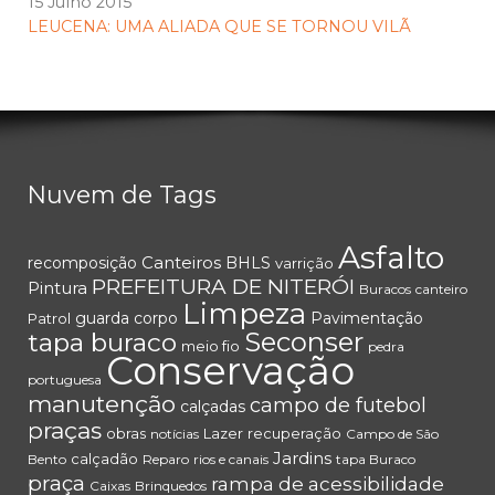
15 Julho 2015
LEUCENA: UMA ALIADA QUE SE TORNOU VILÃ
Nuvem de Tags
Asfalto
Canteiros
recomposição
BHLS
varrição
PREFEITURA DE NITERÓI
Pintura
Buracos
canteiro
Limpeza
guarda corpo
Pavimentação
Patrol
Seconser
tapa buraco
meio fio
pedra
Conservação
portuguesa
manutenção
campo de futebol
calçadas
praças
obras
Lazer
recuperação
notícias
Campo de São
Jardins
calçadão
Bento
Reparo
rios e canais
tapa Buraco
praça
rampa de acessibilidade
Caixas
Brinquedos