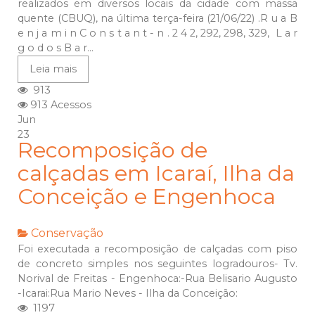
realizados em diversos locais da cidade com massa
quente (CBUQ), na última terça-feira (21/06/22) .R u a B
e n j a m i n C o n s t a n t - n . 2 4 2, 292, 298, 329, L a r
g o d o s B a r...
Leia mais
913
913 Acessos
Jun
23
Recomposição de
calçadas em Icaraí, Ilha da
Conceição e Engenhoca
Conservação
Foi executada a recomposição de calçadas com piso
de concreto simples nos seguintes logradouros- Tv.
Norival de Freitas - Engenhoca:-Rua Belisario Augusto
-Icarai:Rua Mario Neves - Ilha da Conceição:
1197