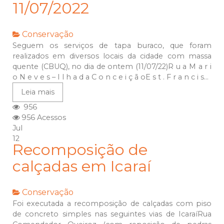
11/07/2022
Conservação
Seguem os serviços de tapa buraco, que foram
realizados em diversos locais da cidade com massa
quente (CBUQ), no dia de ontem (11/07/22)R u a M a r i
o N e v e s – I l h a d a C o n c e i ç ã oE s t . F r a n c i s...
Leia mais
956
956 Acessos
Jul
12
Recomposição de
calçadas em Icaraí
Conservação
Foi executada a recomposição de calçadas com piso
de concreto simples nas seguintes vias de IcaraíRua