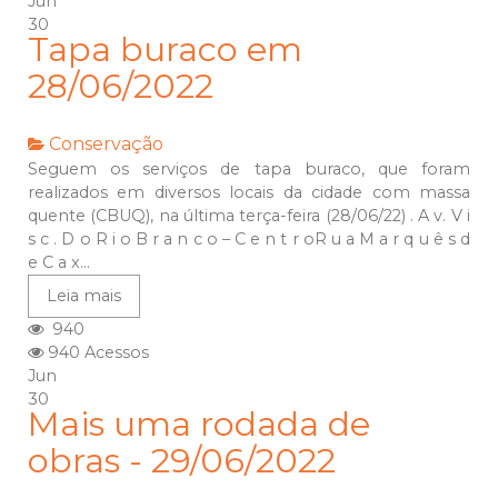
Jun
30
Tapa buraco em
28/06/2022
Conservação
Seguem os serviços de tapa buraco, que foram
realizados em diversos locais da cidade com massa
quente (CBUQ), na última terça-feira (28/06/22) . A v. V i
s c . D o R i o B r a n c o – C e n t r oR u a M a r q u ê s d
e C a x...
Leia mais
940
940 Acessos
Jun
30
Mais uma rodada de
obras - 29/06/2022