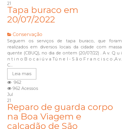
21
Tapa buraco em
20/07/2022
Conservação
Seguem os serviços de tapa buraco, que foram
realizados em diversos locais da cidade com massa
quente (CBUQ), no dia de ontem (20/07/22) . A v. Q u i
n t i n o B o c a i ú v a Tú n e l - S ã o F r a n c i s c o ,A v.
C...
Leia mais
962
962 Acessos
Jul
21
Reparo de guarda corpo
na Boa Viagem e
calçadão de São