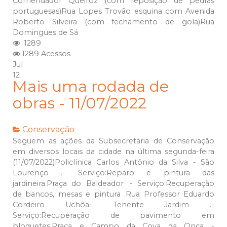
Comendador Queiroz (com reposição de pedras
portuguesas)Rua Lopes Trovão esquina com Avenida
Roberto Silveira (com fechamento de gola)Rua
Domingues de Sá
1289
1289 Acessos
Jul
12
Mais uma rodada de
obras - 11/07/2022
Conservação
Seguem as ações da Subsecretaria de Conservação
em diversos locais da cidade na última segunda-feira
(11/07/2022)Policlínica Carlos Antônio da Silva - São
Lourenço .- Serviço:Reparo e pintura das
jardineira.Praça do Baldeador .- Serviço:Recuperação
de bancos, mesas e pintura .Rua Professor Eduardo
Cordeiro Uchôa- Tenente Jardim .-
Serviço:Recuperação de pavimento em
bloquetes.Praça e Campo da Cova da Onça -