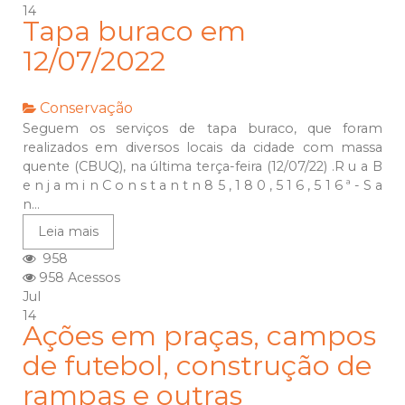
14
Tapa buraco em
12/07/2022
Conservação
Seguem os serviços de tapa buraco, que foram
realizados em diversos locais da cidade com massa
quente (CBUQ), na última terça-feira (12/07/22) .R u a B
e n j a m i n C o n s t a n t n 8 5 , 1 8 0 , 5 1 6 , 5 1 6 ª - S a
n...
Leia mais
958
958 Acessos
Jul
14
Ações em praças, campos
de futebol, construção de
rampas e outras