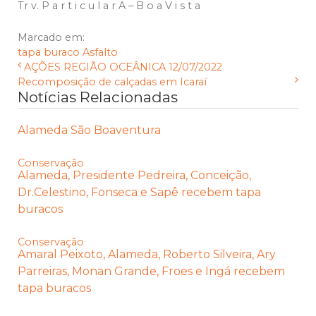
Tr v. P a r t i c u l a r A – B o a V i s t a
Marcado em:
tapa buraco
Asfalto
AÇÕES REGIÃO OCEÂNICA 12/07/2022
Recomposição de calçadas em Icaraí
Notícias Relacionadas
Alameda São Boaventura
Conservação
Alameda, Presidente Pedreira, Conceição,
Dr.Celestino, Fonseca e Sapê recebem tapa
buracos
Conservação
Amaral Peixoto, Alameda, Roberto Silveira, Ary
Parreiras, Monan Grande, Froes e Ingá recebem
tapa buracos