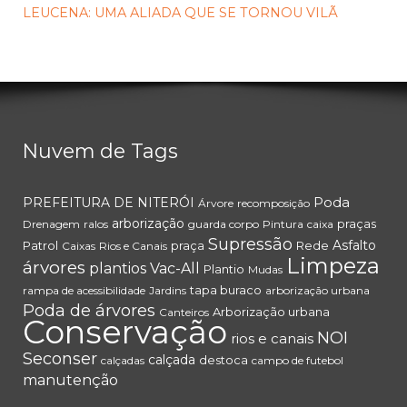
LEUCENA: UMA ALIADA QUE SE TORNOU VILÃ
Nuvem de Tags
Poda
PREFEITURA DE NITERÓI
Árvore
recomposição
arborização
praças
Drenagem
ralos
guarda corpo
Pintura
caixa
Supressão
Asfalto
Patrol
praça
Rede
Caixas
Rios e Canais
Limpeza
árvores
plantios
Vac-All
Plantio
Mudas
tapa buraco
rampa de acessibilidade
Jardins
arborização urbana
Poda de árvores
Arborização urbana
Canteiros
Conservação
NOI
rios e canais
Seconser
calçada
destoca
calçadas
campo de futebol
manutenção