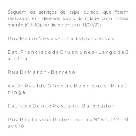
Seguem os serviços de tapa buraco, que foram
realizados em diversos locais da cidade com massa
quente (CBUQ), no dia de ontem (11/07/22)
R u a M a r i o N e v e s – I l h a d a C o n c e i ç ã o
E s t . F r a n c i s c o d a C r u z N u n e s - L a r g o d a B
a t a l h a
R u a D r M a r c h - B a r r e t o
A v. D r R a u l d e O l i v e i r a R o d r i g u e s – P i r a t i
n i n g a
E s t r a d a B e n t o P e s t a n a - B a l d e a d o r
R u a P r o f e s s o r R o b e r t o L i r a N º 5 1 , 1 4 4 - M
a c e i ó