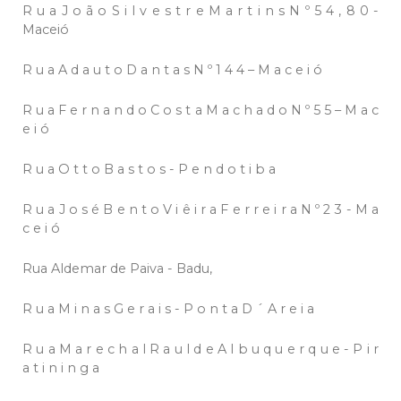
R u a J o ã o S i l v e s t r e M a r t i n s N º 5 4 , 8 0 -
Maceió
R u a A d a u t o D a n t a s N º 1 4 4 – M a c e i ó
R u a F e r n a n d o C o s t a M a c h a d o N º 5 5 – M a c
e i ó
R u a O t t o B a s t o s - P e n d o t i b a
R u a J o s é B e n t o V i ê i r a F e r r e i r a N º 2 3 - M a
c e i ó
Rua Aldemar de Paiva - Badu,
R u a M i n a s G e r a i s - P o n t a D ´ A r e i a
R u a M a r e c h a l R a u l d e A l b u q u e r q u e - P i r
a t i n i n g a