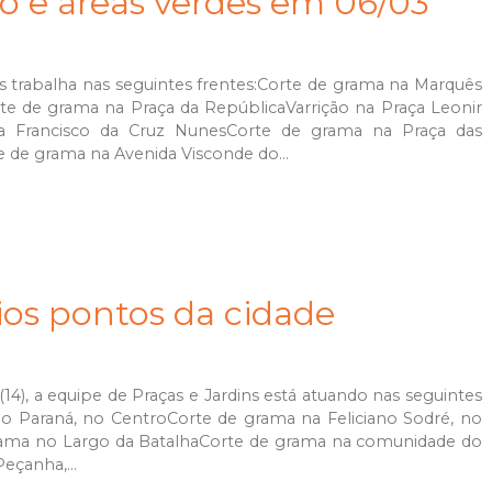
ão e áreas verdes em 06/03
dins trabalha nas seguintes frentes:Corte de grama na Marquês
te de grama na Praça da RepúblicaVarrição na Praça Leonir
da Francisco da Cruz NunesCorte de grama na Praça das
 de grama na Avenida Visconde do...
ios pontos da cidade
a (14), a equipe de Praças e Jardins está atuando nas seguintes
do Paraná, no CentroCorte de grama na Feliciano Sodré, no
ama no Largo da BatalhaCorte de grama na comunidade do
eçanha,...