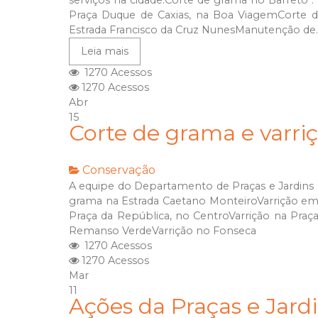
serviços na cidade:Corte de grama no Barreto :
Praça Duque de Caxias, na Boa ViagemCorte d
Estrada Francisco da Cruz NunesManutenção de..
Leia mais
1270 Acessos
1270 Acessos
Abr
15
Corte de grama e varriç
Conservação
A equipe do Departamento de Praças e Jardins es
grama na Estrada Caetano MonteiroVarrição em 
Praça da República, no CentroVarrição na Praç
Remanso VerdeVarrição no Fonseca
1270 Acessos
1270 Acessos
Mar
11
Ações da Praças e Jard