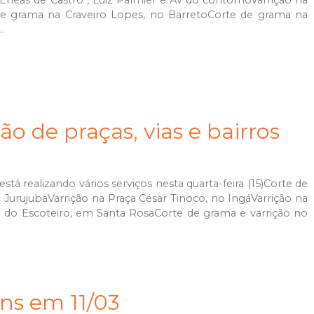
 Enéas de Castro , Luiz Palmier e Av do contornoVarrição na
e grama na Craveiro Lopes, no BarretoCorte de grama na
.
ão de praças, vias e bairros
tá realizando vários serviços nesta quarta-feira (15)Corte de
JurujubaVarrição na Praça César Tinoco, no IngáVarrição na
a do Escoteiro, em Santa RosaCorte de grama e varrição no
ins em 11/03