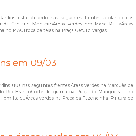
 Jardins está atuando nas seguintes frentes:Replantio das
trada Caetano MonteiroÁreas verdes em Maria PaulaÁreas
ma no MACTroca de telas na Praça Getúlio Vargas
ins em 09/03
ardins atua nas seguintes frentes:Áreas verdes na Marquês de
do Rio BrancoCorte de grama na Praça do Mangueirão, no
 em ItaipuÁreas verdes na Praça da Fazendinha .Pintura de