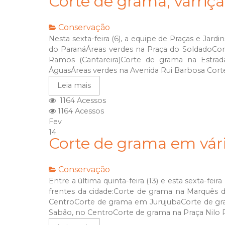
Corte de grama, varriç
Conservação
Nesta sexta-feira (6), a equipe de Praças e Jar
do ParanáÁreas verdes na Praça do SoldadoCor
Ramos (Cantareira)Corte de grama na Estra
ÁguasÁreas verdes na Avenida Rui Barbosa Corte
Leia mais
1164 Acessos
1164 Acessos
Fev
14
Corte de grama em vár
Conservação
Entre a última quinta-feira (13) e esta sexta-feir
frentes da cidade:Corte de grama na Marquês 
CentroCorte de grama em JurujubaCorte de gr
Sabão, no CentroCorte de grama na Praça Nilo P