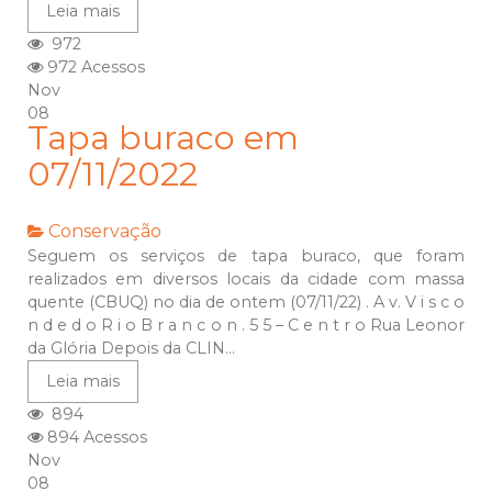
Leia mais
972
972 Acessos
Nov
08
Tapa buraco em
07/11/2022
Conservação
Seguem os serviços de tapa buraco, que foram
realizados em diversos locais da cidade com massa
quente (CBUQ) no dia de ontem (07/11/22) . A v. V i s c o
n d e d o R i o B r a n c o n . 5 5 – C e n t r o Rua Leonor
da Glória Depois da CLIN...
Leia mais
894
894 Acessos
Nov
08