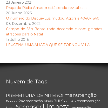
23 Janeiro 2021
Praça do Rádio Amador está sendo revitalizada
20 Junho 2023
O número do Disque-Luz mudou: Agora é 4040-1640
08 Dezembro 2022
Campo de São Bento todo decorado e com grandes
atrações para o Natal
15 Julho 2015
LEUCENA: UMA ALIADA QUE SE TORNOU VILÃ
Nuvem de Tags
manutenção
PREFEITURA DE NITERÓI
Pavimentação
BHLS
recomposição
obras
Buracos
canteiro
Limpeza
Seconser
Lazer
recuperação