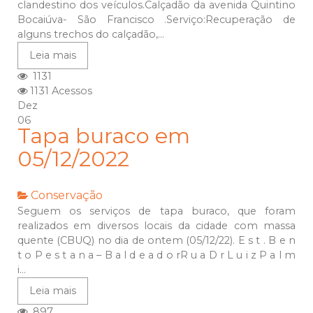
clandestino dos veículos.Calçadão da avenida Quintino
Bocaiúva- São Francisco .Serviço:Recuperação de
alguns trechos do calçadão,...
Leia mais
1131
1131 Acessos
Dez
06
Tapa buraco em
05/12/2022
Conservação
Seguem os serviços de tapa buraco, que foram
realizados em diversos locais da cidade com massa
quente (CBUQ) no dia de ontem (05/12/22). E s t . B e n
t o P e s t a n a – B a l d e a d o rR u a D r L u i z P a l m
i...
Leia mais
897