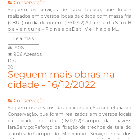
Conservação
Seguem os serviços de tapa buraco, que foram
realizados em diversos locais da cidade com massa fria
(CBUF) no dia de ontem (19/12/22).A l a m e d a S ã o B
o a v e n t u r a – F o n s e c aE s t . V e l h a d e M...
Leia mais
906
906 Acessos
Dez
20
Seguem mais obras na
cidade - 16/12/2022
Conservação
Seguem os serviços das equipes da Subsecretaria de
Conservação, que foram realizados em diversos locais
da cidade, no dia (16/12/22).Campo da Travess
Iara.Serviço:Reforço de fixação de trechos de tela do
alambrado.Campo do Mineirinho .Serviço:Troca dos