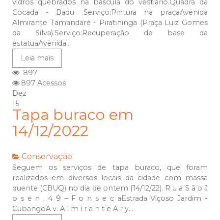
vidros quebrados na bascula do vestiario.Quadra da
Cocada - Badu .Serviço:Pintura na praçaAvenida
Almirante Tamandaré - Piratininga (Praça Luiz Gomes
da Silva).Serviço:Recuperação de base da
estatuaAvenida...
Leia mais
897
897 Acessos
Dez
15
Tapa buraco em
14/12/2022
Conservação
Seguem os serviços de tapa buraco, que foram
realizados em diversos locais da cidade com massa
quente (CBUQ) no dia de ontem (14/12/22). R u a S ã o J
o s é n . 4 9 – F o n s e c aEstrada Viçoso Jardim -
CubangoA v. A l m i r a n t e A r y...