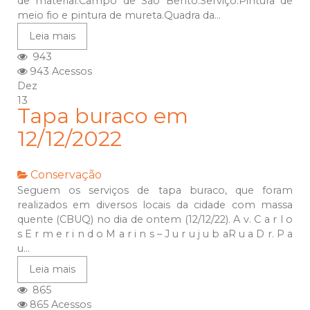
de material.Campo de São Bento.Serviço:Pintura de
meio fio e pintura de mureta.Quadra da...
Leia mais
943
943 Acessos
Dez
13
Tapa buraco em
12/12/2022
Conservação
Seguem os serviços de tapa buraco, que foram
realizados em diversos locais da cidade com massa
quente (CBUQ) no dia de ontem (12/12/22). A v. C a r l o
s E r m e r i n d o M a r i n s – J u r u j u b aR u a D r. P a
u...
Leia mais
865
865 Acessos