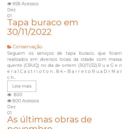
958 Acessos
Dez
01
Tapa buraco em
30/11/2022
Conservação
Seguem os serviços de tapa buraco, que foram
realizados em diversos locais da cidade com massa
quente (CBUQ) no dia de ontem (30/11/22).R u a G e n
e r a l C a s t r i o t o n . 8 4 – B a r r e t o R u a D r M a r
c h...
Leia mais
800
800 Acessos
Dez
01
As últimas obras de
novembro