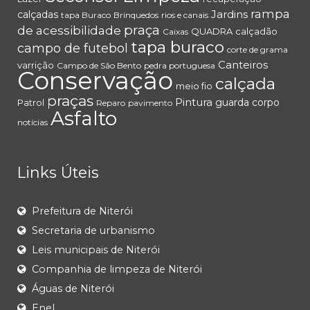
rampa
Jardins
calçadas
tapa Buraco
Brinquedos
rios e canais
praça
de acessibilidade
QUADRA
calçadão
Caixas
tapa buraco
campo de futebol
corte de grama
Canteiros
varrição
Campo de São Bento
pedra portuguesa
Conservação
calçada
meio fio
praças
Pintura
guarda corpo
Patrol
Reparo
pavimento
Asfalto
notícias
Links Úteis
Prefeitura de Niterói
Secretaria de urbanismo
Leis municipais de Niterói
Companhia de limpeza de Niterói
Águas de Niterói
Enel