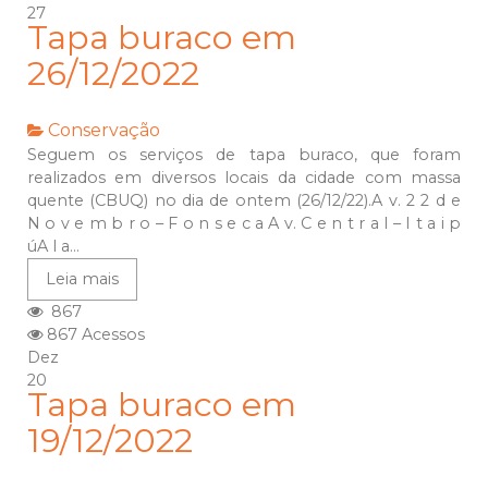
27
Tapa buraco em
26/12/2022
Conservação
Seguem os serviços de tapa buraco, que foram
realizados em diversos locais da cidade com massa
quente (CBUQ) no dia de ontem (26/12/22).A v. 2 2 d e
N o v e m b r o – F o n s e c a A v. C e n t r a l – I t a i p
úA l a...
Leia mais
867
867 Acessos
Dez
20
Tapa buraco em
19/12/2022