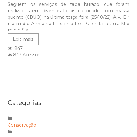
Seguem os serviços de tapa buraco, que foram
realizados em diversos locais da cidade com massa
quente (CBUQ) na última terça-feira (25/10/22) .A v. E r
n a n i d o A m a r a l P e i x o t o – C e n t r oR u a M e
m d e S á...
Leia mais
847
847 Acessos
Categorias
Conservação