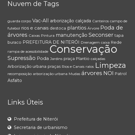
Nuvem de Tags
Vac-All
arborização
calçada
guarda corpo
Canteiros
campo de
Poda de
rios e canais
plantios
destoca
futebol
Árvore
árvores
Seconser
manutenção
tapa
Caixas
Pintura
PREFEITURA DE NITERÓI
buraco
Rede
Drenagem
caixa
Conservação
rampa de acessibilidade
Supressão
Poda
praça
Plantio
Jardins
calçadas
Limpeza
Arborização urbana
praças
Rios e Canais
ralos
árvores
NOI
Patrol
recomposição
arborização urbana
Mudas
Asfalto
Links Úteis
Prefeitura de Niterói
Secretaria de urbanismo