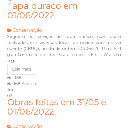
Tapa buraco em
01/06/2022
Conservação
Seguem os serviços de tapa buraco, que foram
realizados em diversos locais da cidade com massa
quente (CBUQ), no dia de ontem (01/06/22) . R u a E d
g a r G e r m a n n . 3 5 – C a c h o e i r a E s t . W a s h i
n g...
Leia mais
968
968 Acessos
Jun
02
Obras feitas em 31/05 e
01/06/2022
Conservação