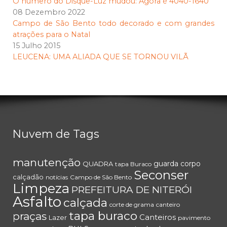
O número do Disque-Luz mudou: Agora é 4040-1640
08 Dezembro 2022
Campo de São Bento todo decorado e com grandes
atrações para o Natal
15 Julho 2015
LEUCENA: UMA ALIADA QUE SE TORNOU VILÃ
Nuvem de Tags
manutenção
guarda corpo
QUADRA
tapa Buraco
Seconser
calçadão
notícias
Campo de São Bento
Limpeza
PREFEITURA DE NITERÓI
Asfalto
calçada
corte de grama
canteiro
tapa buraco
praças
Canteiros
Lazer
pavimento