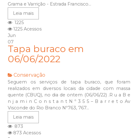
Grama e Varrição - Estrada Francisco...
Leia mais
1225
1225 Acessos
Jun
07
Tapa buraco em
06/06/2022
Conservação
Seguem os serviços de tapa buraco, que foram
realizados em diversos locais da cidade com massa
quente (CBUQ), no dia de ontem (06/06/22) .R u a B e
n j a m i n C o n s t a n t N º 3 5 5 – B a r r e t o Av
Visconde do Rio Branco Nº763, 767...
Leia mais
873
873 Acessos