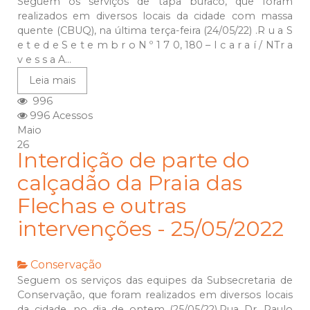
Seguem os serviços de tapa buraco, que foram
realizados em diversos locais da cidade com massa
quente (CBUQ), na última terça-feira (24/05/22) .R u a S
e t e d e S e t e m b r o N º 1 7 0, 180 – I c a r a í / NTr a
v e s s a A...
Leia mais
996
996 Acessos
Maio
26
Interdição de parte do
calçadão da Praia das
Flechas e outras
intervenções - 25/05/2022
Conservação
Seguem os serviços das equipes da Subsecretaria de
Conservação, que foram realizados em diversos locais
da cidade, no dia de ontem (25/05/22).Rua Dr. Paulo