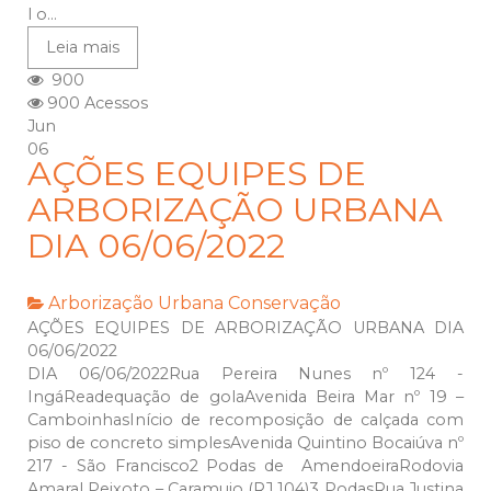
l o...
Leia mais
900
900 Acessos
Jun
06
AÇÕES EQUIPES DE
ARBORIZAÇÃO URBANA
DIA 06/06/2022
Arborização Urbana
Conservação
AÇÕES EQUIPES DE ARBORIZAÇÃO URBANA DIA
06/06/2022
DIA 06/06/2022Rua Pereira Nunes nº 124 -
IngáReadequação de golaAvenida Beira Mar nº 19 –
CamboinhasInício de recomposição de calçada com
piso de concreto simplesAvenida Quintino Bocaiúva nº
217 - São Francisco2 Podas de AmendoeiraRodovia
Amaral Peixoto – Caramujo (RJ 104)3 PodasRua Justina