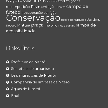
BHLS
calçadas
obras
Patrol
Brinquedos
Buracos
campo de
recomposição
Pavimentação
Caixas
futebol
recuperação
varrição
Conservação
Jardins
pedra portuguesa
praça
rampa de
Pintura
meio fio
Reparo
rios e canais
acessibilidade
Links Úteis
Prefeitura de Niterói
Secretaria de urbanismo
Leis municipais de Niterói
Companhia de limpeza de Niterói
Águas de Niterói
Enel