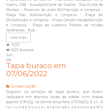
Castro, 238 - EucaliptoCorte de Grama - Rua Ercilia de
Moraes - Divisores de pista NOIVarrição e Limpeza -
Praça São JoãoVarrição e Limpeza - Praça do
RinkVarrição e Limpeza - Praça Getúlio VargasVarrição
e Limpeza - Praça do Lusitano Plantio de mudas
Jardineiras - Rua...
Leia mais
1023
1023 Acessos
Jun
09
Tapa buraco em
07/06/2022
Conservação
Seguem os serviços de tapa buraco, que foram
realizados em diversos locais da cidade com massa
quente (CBUQ), na última terça-feira (07/06/22) .E s t . A
l a r i c o d e S o u z a – A t a l a i aA v. J a n s e n d e M e