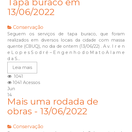
Tapa buraco em
13/06/2022
Conservação
Seguem os serviços de tapa buraco, que foram
realizados em diversos locais da cidade com massa
quente (CBUQ), no dia de ontem (13/06/22) . A v. I r e n
e L o p e s S o d r é – E n g e n h o d o M a t o A l a m e
d a S...
Leia mais
1041
1041 Acessos
Jun
14
Mais uma rodada de
obras - 13/06/2022
Conservação