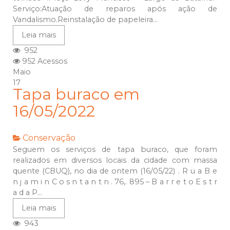
Serviço:Atuação de reparos após ação de
Vandalismo.Reinstalação de papeleira...
Leia mais
952
952 Acessos
Maio
17
Tapa buraco em
16/05/2022
Conservação
Seguem os serviços de tapa buraco, que foram
realizados em diversos locais da cidade com massa
quente (CBUQ), no dia de ontem (16/05/22) . R u a B e
n j a m i n C o s n t a n t n . 76,. 895 – B a r r e t o E s t r
a d a P...
Leia mais
943