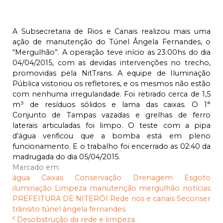
A Subsecretaria de Rios e Canais realizou mais uma
ação de manutenção do Túnel Ângela Fernandes, o
“Mergulhão”. A operação teve início as 23:00hs do dia
04/04/2015, com as devidas intervenções no trecho,
promovidas pela NitTrans. A equipe de Iluminação
Pública vistoriou os refletores, e os mesmos não estão
com nenhuma irregularidade. Foi retirado cerca de 1,5
m³ de resíduos sólidos e lama das caixas. O 1°
Conjunto de Tampas vazadas e grelhas de ferro
laterais articuladas foi limpo. O teste com a pipa
d’água verificou que a bomba está em pleno
funcionamento. E o trabalho foi encerrado as 02:40 da
madrugada do dia 05/04/2015.
Marcado em:
água
Caixas
Conservação
Drenagem
Esgoto
iluminação
Limpeza
manutenção
mergulhão
notícias
PREFEITURA DE NITERÓI
Rede
rios e canais
Seconser
trânsito
túnel ângela fernandes
Desobstrução da rede e limpeza