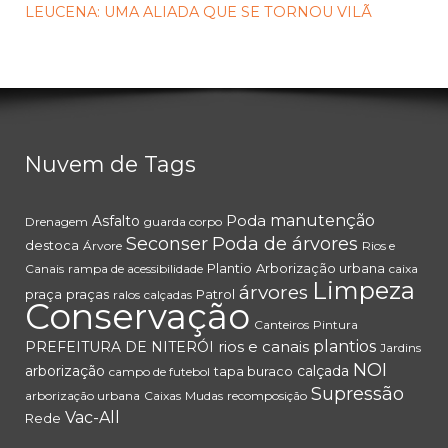
LEUCENA: UMA ALIADA QUE SE TORNOU VILÃ
Nuvem de Tags
Poda
manutenção
Asfalto
Drenagem
guarda corpo
Seconser
Poda de árvores
destoca
Árvore
Rios e
Plantio
Arborização urbana
Canais
rampa de acessibilidade
caixa
Limpeza
árvores
praça
praças
Patrol
ralos
calçadas
Conservação
Canteiros
Pintura
rios e canais
plantios
PREFEITURA DE NITERÓI
Jardins
NOI
arborização
calçada
tapa buraco
campo de futebol
Supressão
arborização urbana
Caixas
Mudas
recomposição
Vac-All
Rede