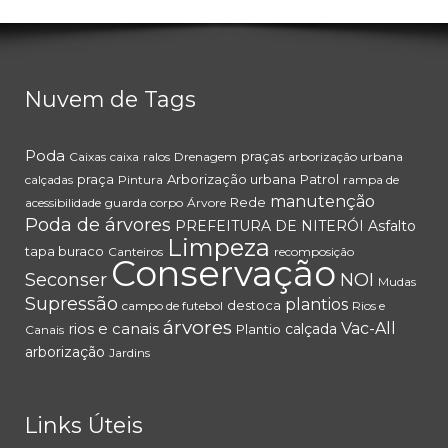
Nuvem de Tags
Poda
praças
Caixas
caixa
ralos
Drenagem
arborização urbana
praça
Arborização urbana
Patrol
calçadas
Pintura
rampa de
manutenção
Rede
acessibilidade
guarda corpo
Árvore
Poda de árvores
PREFEITURA DE NITERÓI
Asfalto
Limpeza
tapa buraco
Canteiros
recomposição
Conservação
Seconser
NOI
Mudas
Supressão
plantios
destoca
campo de futebol
Rios e
árvores
rios e canais
Vac-All
calçada
Plantio
Canais
arborização
Jardins
Links Úteis