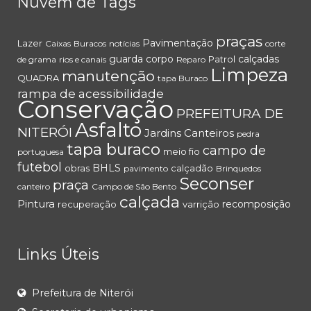
Nuvem de Tags
praças
Pavimentação
Lazer
Caixas
Buracos
notícias
corte
guarda corpo
calçadas
Patrol
de grama
rios e canais
Reparo
Limpeza
manutenção
QUADRA
tapa Buraco
rampa de acessibilidade
Conservação
PREFEITURA DE
Asfalto
NITERÓI
Jardins
Canteiros
pedra
tapa buraco
campo de
meio fio
portuguesa
futebol
BHLS
obras
calçadão
pavimento
Brinquedos
Seconser
praça
canteiro
Campo de São Bento
calçada
Pintura
recomposição
recuperação
varrição
Links Úteis
Prefeitura de Niterói