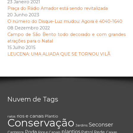
23 Janeiro 2021
Praça do Rádio Amador está sendo revitalizada
20 Junho 2023
O número do Disque-Luz mudou: Agora é 4040-1640
08 Dezembro 2022
Campo de São Bento todo decorado e com grandes
atrações para o Natal
15 Julho 2015
LEUCENA: UMA ALIADA QUE SE TORNOU VILÃ
Nuvem de Tags
rios e canais
Plantio
ralos
Conservação
Seconser
Jardins
Poda
plantios
Patrol
Rede
Canteiros
Rios e Canais
Caixas