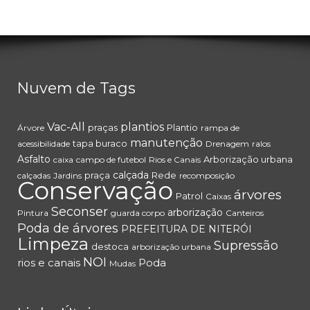
Nuvem de Tags
Vac-All
plantios
praças
Plantio
Árvore
rampa de
manutenção
tapa buraco
acessibilidade
Drenagem
ralos
Asfalto
Arborização urbana
caixa
campo de futebol
Rios e Canais
calçada
praça
Rede
calçadas
Jardins
recomposição
Conservação
árvores
Patrol
Caixas
Seconser
arborização
Pintura
guarda corpo
Canteiros
Poda de árvores
PREFEITURA DE NITERÓI
Limpeza
Supressão
destoca
arborização urbana
NOI
rios e canais
Poda
Mudas