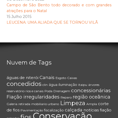
Campo de São Bento todo decorado e com grandes
atrações para o Natal
15 Julho 2015
LEUCENA: UMA ALIADA QUE SE TORNOU VILÃ
Nuvem de Tags
Canais
águas de niterói
Esgoto
Caixas
concedidos
água
iluminação
clin
itaipu
árvores
concessionárias
reservatório
rios e canais
Poda
Drenagem
Fiação irregularidades
região oceânica
Reparo
Limpeza
corte
Galeria
retirada
mobiliario urbano
Ampla
calçada
de fios
notícias
fiação
fiscalização
Pavimentação
Conservação
fios