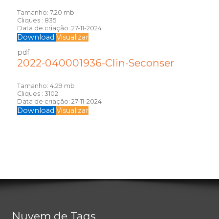
Tamanho:
7.20 mb
Cliques :
835
Data de criação:
27-11-2024
Download
Visualizar
pdf
2022-040001936-Clin-Seconser
Tamanho:
4.29 mb
Cliques :
3102
Data de criação:
27-11-2024
Download
Visualizar
Nuvem de Tags