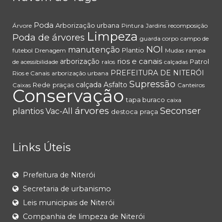
Poda
Arborização urbana
Árvore
Pintura
Jardins
recomposição
Limpeza
Poda de árvores
guarda corpo
campo de
NOI
manutenção
Plantio
futebol
Drenagem
Mudas
rampa
rios e canais
arborização
Patrol
de acessibilidade
ralos
calçadas
PREFEITURA DE NITERÓI
Rios e Canais
arborização urbana
Supressão
calçada
Asfalto
Rede
praças
Caixas
Canteiros
Conservação
tapa buraco
caixa
árvores
Seconser
plantios
Vac-All
destoca
praça
Links Úteis
Prefeitura de Niterói
Secretaria de urbanismo
Leis municipais de Niterói
Companhia de limpeza de Niterói