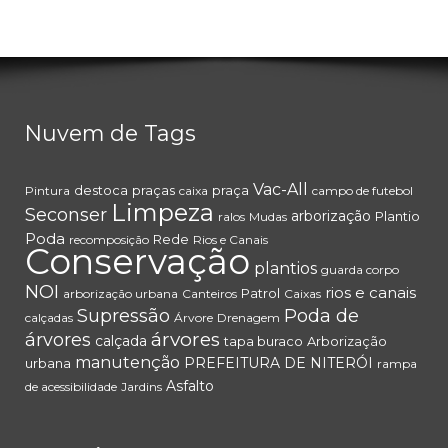
Nuvem de Tags
Vac-All
destoca
praças
praça
Pintura
caixa
campo de futebol
Limpeza
Seconser
arborização
Plantio
ralos
Mudas
Poda
Rede
recomposição
Rios e Canais
Conservação
plantios
guarda corpo
NOI
rios e canais
Patrol
arborização urbana
Canteiros
Caixas
Supressão
Poda de
calçadas
Árvore
Drenagem
árvores
árvores
calçada
tapa buraco
Arborização
manutenção
PREFEITURA DE NITERÓI
urbana
rampa
Asfalto
de acessibilidade
Jardins