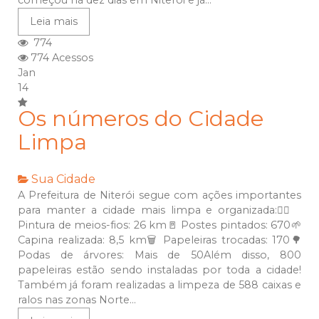
começou há dez dias em Niterói e já...
Leia mais
774
774 Acessos
Jan
14
Os números do Cidade
Limpa
Sua Cidade
A Prefeitura de Niterói segue com ações importantes
para manter a cidade mais limpa e organizada:🚶‍♂️
Pintura de meios-fios: 26 km🚪 Postes pintados: 670🌱
Capina realizada: 8,5 km🗑️ Papeleiras trocadas: 170🌳
Podas de árvores: Mais de 50Além disso, 800
papeleiras estão sendo instaladas por toda a cidade!
Também já foram realizadas a limpeza de 588 caixas e
ralos nas zonas Norte...