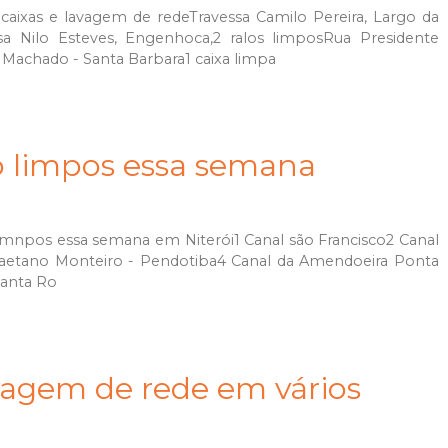
caixas e lavagem de redeTravessa Camilo Pereira, Largo da
sa Nilo Esteves, Engenhoca,2 ralos limposRua Presidente
s Machado - Santa Barbara1 caixa limpa
o limpos essa semana
imnpos essa semana em Niterói1 Canal são Francisco2 Canal
 Caetano Monteiro - Pendotiba4 Canal da Amendoeira Ponta
Santa Ro
vagem de rede em vários