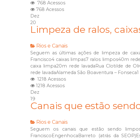
768 Acessos
768 Acessos
Dez
20
Limpeza de ralos, caix
Rios e Canais
Seguem as últimas ações de limpeza de caixa
Francisco4 caixas limpas7 ralos limpos40m rede
caixa limpa20m rede lavadaRua Clotilde de Ol
rede lavadaAlameda São Boaventura – Fonseca1 r
1218 Acessos
1218 Acessos
Dez
19
Canais que estão sendo
Rios e Canais
Seguem os canais que estão sendo limpos
FranciscoEngenhocaBarreto (atrás da SEOP)Es