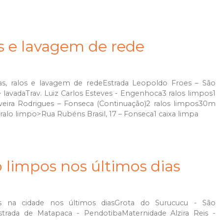
as e lavagem de rede
s, ralos e lavagem de redeEstrada Leopoldo Froes – São
 lavadaTrav. Luiz Carlos Esteves - Engenhoca3 ralos limpos1
iveira Rodrigues – Fonseca (Continuação)2 ralos limpos30m
alo limpo>Rua Rubéns Brasil, 17 – Fonseca1 caixa limpa
 limpos nos últimos dias
 na cidade nos últimos diasGrota do Surucucu - São
trada de Matapaca - PendotibaMaternidade Alzira Reis -