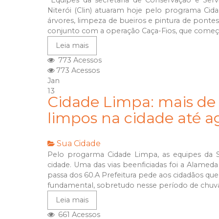
Equipes da secretaria de Conservação e Ser
Niterói (Clin) atuaram hoje pelo programa Cid
árvores, limpeza de bueiros e pintura de ponte
conjunto com a operação Caça-Fios, que começou 
Leia mais
773 Acessos
773 Acessos
Jan
13
Cidade Limpa: mais de 
limpos na cidade até a
Sua Cidade
Pelo progarma Cidade Limpa, as equipes da S
cidade. Uma das vias beenficiadas foi a Alamed
passa dos 60.A Prefeitura pede aos cidadãos que
fundamental, sobretudo nesse período de chuvas.
Leia mais
661 Acessos