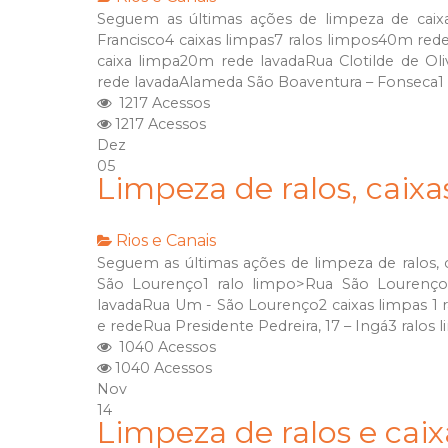
Seguem as últimas ações de limpeza de caixa
Francisco4 caixas limpas7 ralos limpos40m rede
caixa limpa20m rede lavadaRua Clotilde de Ol
rede lavadaAlameda São Boaventura – Fonseca1 r
1217 Acessos
1217 Acessos
Dez
05
Limpeza de ralos, caix
Rios e Canais
Seguem as últimas ações de limpeza de ralos, 
São Lourenço1 ralo limpo>Rua São Lourenço
lavadaRua Um - São Lourenço2 caixas limpas 1 
e redeRua Presidente Pedreira, 17 – Ingá3 ralos 
1040 Acessos
1040 Acessos
Nov
14
Limpeza de ralos e caix