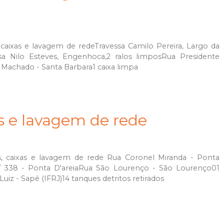
caixas e lavagem de redeTravessa Camilo Pereira, Largo da
sa Nilo Esteves, Engenhoca,2 ralos limposRua Presidente
s Machado - Santa Barbara1 caixa limpa
as e lavagem de rede
, caixas e lavagem de rede Rua Coronel Miranda - Ponta
2/ 338 - Ponta D'areiaRua São Lourenço - São Lourenço01
uiz - Sapê (IFRJ)14 tanques detritos retirados