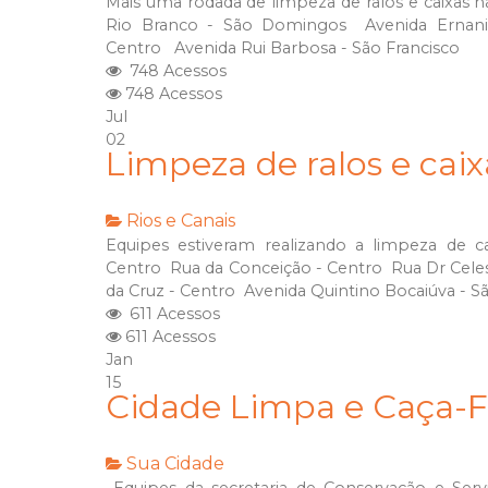
Mais uma rodada de limpeza de ralos e caixas n
Rio Branco - São Domingos Avenida Ernani 
Centro Avenida Rui Barbosa - São Francisco
748 Acessos
748 Acessos
Jul
02
Limpeza de ralos e cai
Rios e Canais
Equipes estiveram realizando a limpeza de ca
Centro Rua da Conceição - Centro Rua Dr Cele
da Cruz - Centro Avenida Quintino Bocaiúva - Sã
611 Acessos
611 Acessos
Jan
15
Cidade Limpa e Caça-F
Sua Cidade