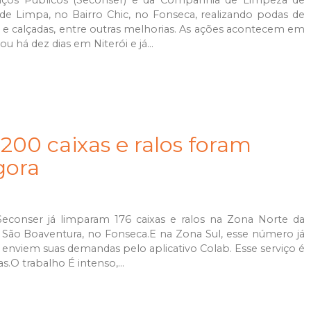
viços Públicos (Seconser) e da Companhia de Limpeza de
ade Limpa, no Bairro Chic, no Fonseca, realizando podas de
s e calçadas, entre outras melhorias. As ações acontecem em
há dez dias em Niterói e já...
200 caixas e ralos foram
gora
econser já limparam 176 caixas e ralos na Zona Norte da
a São Boaventura, no Fonseca.E na Zona Sul, esse número já
 enviem suas demandas pelo aplicativo Colab. Esse serviço é
O trabalho É intenso,...