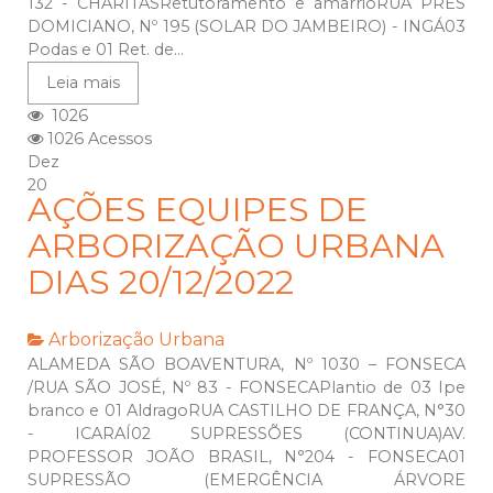
132 - CHARITASRetutoramento e amarrioRUA PRES
DOMICIANO, Nº 195 (SOLAR DO JAMBEIRO) - INGÁ03
Podas e 01 Ret. de...
Leia mais
1026
1026 Acessos
Dez
20
AÇÕES EQUIPES DE
ARBORIZAÇÃO URBANA
DIAS 20/12/2022
Arborização Urbana
ALAMEDA SÃO BOAVENTURA, Nº 1030 – FONSECA
/RUA SÃO JOSÉ, Nº 83 - FONSECAPlantio de 03 Ipe
branco e 01 AldragoRUA CASTILHO DE FRANÇA, N°30
- ICARAÍ02 SUPRESSÕES (CONTINUA)AV.
PROFESSOR JOÃO BRASIL, N°204 - FONSECA01
SUPRESSÃO (EMERGÊNCIA ÁRVORE