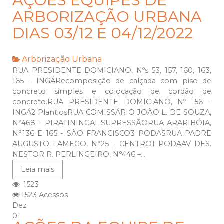
AÇÕES EQUIPES DE
ARBORIZAÇÃO URBANA
DIAS 03/12 E 04/12/2022
Arborização Urbana
RUA PRESIDENTE DOMICIANO, Nºs 53, 157, 160, 163,
165 - INGÁRecomposição de calçada com piso de
concreto simples e colocação de cordão de
concreto.RUA PRESIDENTE DOMICIANO, Nº 156 -
INGÁ2 PlantiosRUA COMISSÁRIO JOÃO L. DE SOUZA,
N°468 - PIRATININGA1 SUPRESSÃORUA ARARIBÓIA,
N°136 E 165 - SÃO FRANCISCO3 PODASRUA PADRE
AUGUSTO LAMEGO, N°25 - CENTRO1 PODAAV DES.
NESTOR R. PERLINGEIRO, N°446 –...
Leia mais
1523
1523 Acessos
Dez
01