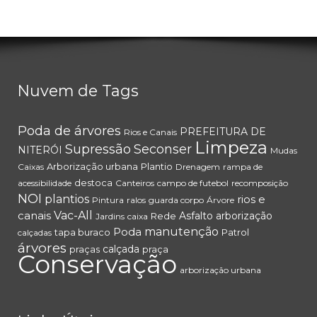
Nuvem de Tags
Poda de árvores
PREFEITURA DE
Rios e Canais
Limpeza
Supressão
Seconser
NITERÓI
Mudas
Arborização urbana
Plantio
Caixas
Drenagem
rampa de
destoca
acessibilidade
Canteiros
campo de futebol
recomposição
NOI
plantios
rios e
Pintura
ralos
guarda corpo
Árvore
canais
Vac-All
Asfalto
arborização
Rede
Jardins
caixa
Poda
manutenção
tapa buraco
Patrol
calçadas
árvores
calçada
praças
praça
Conservação
arborização urbana