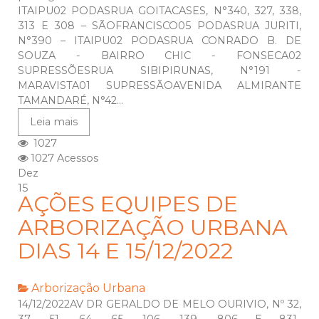
ITAIPU02 PODASRUA GOITACASES, N°340, 327, 338,
313 E 308 – SÃOFRANCISCO05 PODASRUA JURITI,
N°390 – ITAIPU02 PODASRUA CONRADO B. DE
SOUZA - BAIRRO CHIC - FONSECA02
SUPRESSÕESRUA SIBIPIRUNAS, N°191 -
MARAVISTA01 SUPRESSÃOAVENIDA ALMIRANTE
TAMANDARÉ, N°42...
Leia mais
1027
1027 Acessos
Dez
15
AÇÕES EQUIPES DE
ARBORIZAÇÃO URBANA
DIAS 14 E 15/12/2022
Arborização Urbana
14/12/2022AV DR GERALDO DE MELO OURIVIO, Nº 32,