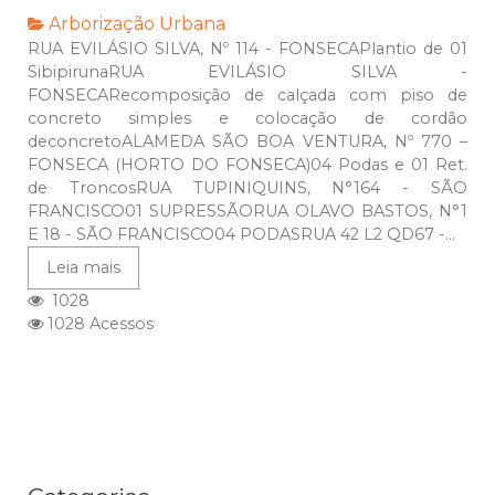
Arborização Urbana
RUA EVILÁSIO SILVA, Nº 114 - FONSECAPlantio de 01
SibipirunaRUA EVILÁSIO SILVA -
FONSECARecomposição de calçada com piso de
concreto simples e colocação de cordão
deconcretoALAMEDA SÃO BOA VENTURA, Nº 770 –
FONSECA (HORTO DO FONSECA)04 Podas e 01 Ret.
de TroncosRUA TUPINIQUINS, N°164 - SÃO
FRANCISCO01 SUPRESSÃORUA OLAVO BASTOS, N°1
E 18 - SÃO FRANCISCO04 PODASRUA 42 L2 QD67 -...
Leia mais
1028
1028 Acessos