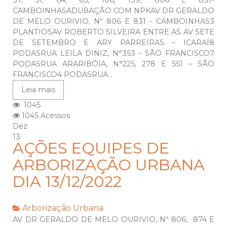
37, 51, 64, 65, 106, 139, 806 E 831-
CAMBOINHASADUBAÇÃO COM NPKAV DR GERALDO
DE MELO OURIVIO, Nº 806 E 831 - CAMBOINHAS3
PLANTIOSAV ROBERTO SILVEIRA ENTRE AS AV SETE
DE SETEMBRO E ARY PARREIRAS – ICARAÍ8
PODASRUA LEILA DINIZ, N°353 - SÃO FRANCISCO7
PODASRUA ARARIBÓIA, N°225, 278 E 551 – SÃO
FRANCISCO4 PODASRUA...
Leia mais
1045
1045 Acessos
Dez
13
AÇÕES EQUIPES DE
ARBORIZAÇÃO URBANA
DIA 13/12/2022
Arborização Urbana
AV DR GERALDO DE MELO OURIVIO, Nº 806, 874 E