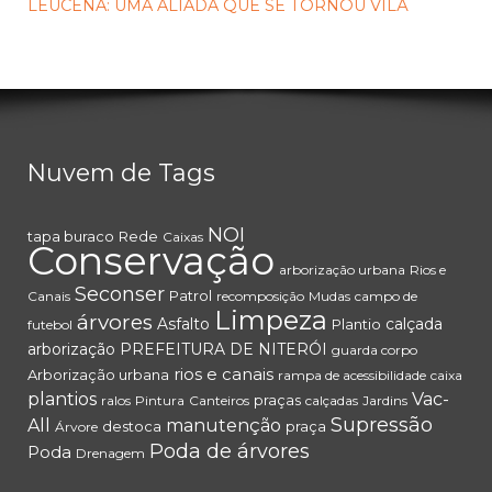
LEUCENA: UMA ALIADA QUE SE TORNOU VILÃ
Nuvem de Tags
NOI
tapa buraco
Rede
Caixas
Conservação
arborização urbana
Rios e
Seconser
Patrol
Canais
recomposição
Mudas
campo de
Limpeza
árvores
Asfalto
calçada
Plantio
futebol
arborização
PREFEITURA DE NITERÓI
guarda corpo
rios e canais
Arborização urbana
rampa de acessibilidade
caixa
plantios
Vac-
praças
ralos
Pintura
Canteiros
calçadas
Jardins
Supressão
All
manutenção
destoca
praça
Árvore
Poda de árvores
Poda
Drenagem