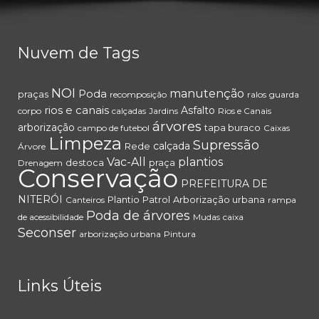
Nuvem de Tags
NOI
Poda
manutenção
praças
recomposição
ralos
guarda
rios e canais
Asfalto
corpo
calçadas
Jardins
Rios e Canais
árvores
arborização
tapa buraco
campo de futebol
Caixas
Limpeza
Supressão
calçada
Rede
Árvore
Vac-All
plantios
destoca
praça
Drenagem
Conservação
PREFEITURA DE
NITERÓI
Plantio
Patrol
Arborização urbana
Canteiros
rampa
Poda de árvores
de acessibilidade
Mudas
caixa
Seconser
arborização urbana
Pintura
Links Úteis