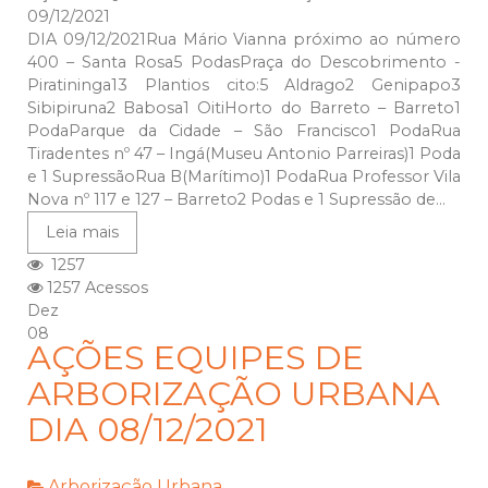
09/12/2021
DIA 09/12/2021Rua Mário Vianna próximo ao número
400 – Santa Rosa5 PodasPraça do Descobrimento -
Piratininga13 Plantios cito:5 Aldrago2 Genipapo3
Sibipiruna2 Babosa1 OitiHorto do Barreto – Barreto1
PodaParque da Cidade – São Francisco1 PodaRua
Tiradentes nº 47 – Ingá(Museu Antonio Parreiras)1 Poda
e 1 SupressãoRua B(Marítimo)1 PodaRua Professor Vila
Nova nº 117 e 127 – Barreto2 Podas e 1 Supressão de...
Leia mais
1257
1257 Acessos
Dez
08
AÇÕES EQUIPES DE
ARBORIZAÇÃO URBANA
DIA 08/12/2021
Arborização Urbana