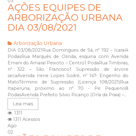
03
AÇÕES EQUIPES DE
ARBORIZAÇÃO URBANA
DIA 03/08/2021
Arborização Urbana
DIA 03/08/2021Rua Domingues de Sá, nº 192 – Icaraí4
PodasRua Marquês de Olinda, esquina com Avenida
Ernani do Amaral Peixoto – Centro1 PodaRua Timbiras,
nº 322 – São Francisco1 Supressão de árvore
secaAvenida Irene Lopes Sodré, nº 147- Engenho do
MatoTérmino de Supressão (Licença 108/2021)Rua
Itaperuna, próximo ao nº 70 - Pé Pequeno8
PodasAvenida Prefeito Silvio Picanço (Orla da Praia) –...
Leia mais
1311
1311 Acessos
Ago
02