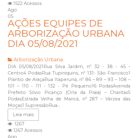
1522 Acessos
Ago
05
AÇÕES EQUIPES DE
ARBORIZAÇÃO URBANA
DIA 05/08/2021
Arborização Urbana
DIA 05/08/2021Rua Silva Jardim, nº 32 - 38 - 45 -
Centro4 PodasRua Tupiniquins, nº 131- São Francisco1
Plantio de AraçaRua Itaperuna, nº 86 – 89 – 93 – 108 –
101 – 110 - 111 - 132 - Pé Pequeno16 PodasAvenida
Prefeito Silvio Picanço (Orla da Praia) – Charitas5
PodasEstrada Velha de Maricá, nº 287 – Várzea das
Moças1 SupressãoRua...
Leia mais
1267
1267 Acessos
Ago