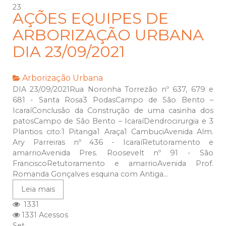
23
AÇÕES EQUIPES DE
ARBORIZAÇÃO URBANA
DIA 23/09/2021
Arborização Urbana
DIA 23/09/2021Rua Noronha Torrezão nº 637, 679 e
681 - Santa Rosa3 PodasCampo de São Bento –
IcaraíConclusão da Construção de uma casinha dos
patosCampo de São Bento – IcaraíDendrocirurgia e 3
Plantios cito:1 Pitanga1 Araça1 CambuciAvenida Alm.
Ary Parreiras nº 436 - IcaraíRetutoramento e
amarrioAvenida Pres. Roosevelt nº 91 - São
FranciscoRetutoramento e amarrioAvenida Prof.
Romanda Gonçalves esquina com Antiga...
Leia mais
1331
1331 Acessos
Set