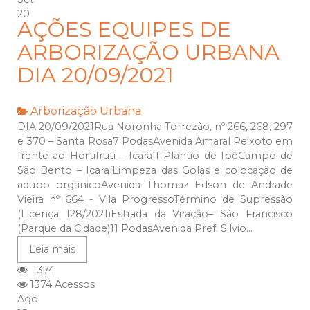
20
AÇÕES EQUIPES DE
ARBORIZAÇÃO URBANA
DIA 20/09/2021
Arborização Urbana
DIA 20/09/2021Rua Noronha Torrezão, nº 266, 268, 297
e 370 – Santa Rosa7 PodasAvenida Amaral Peixoto em
frente ao Hortifruti – Icaraí1 Plantio de IpêCampo de
São Bento – IcaraíLimpeza das Golas e colocação de
adubo orgânicoAvenida Thomaz Edson de Andrade
Vieira nº 664 - Vila ProgressoTérmino de Supressão
(Licença 128/2021)Estrada da Viração– São Francisco
(Parque da Cidade)11 PodasAvenida Pref. Silvio...
Leia mais
1374
1374 Acessos
Ago