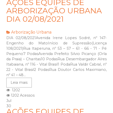
AÇÕES EQUIPES DE
ARBORIZAÇÃO URBANA
DIA 02/08/2021
Arborização Urbana
DIA 02/08/2021Avenida Irene Lopes Sodré, nº 147-
Engenho do MatoInício de Supressão(Licença
108/2021)Rua Itaperuna, nº 53 – 57 – 61 - 66 - 71 - Pé
Pequeno7 PodasAvenida Prefeito Silvio Picanço (Orla
da Praia) – Charitas10 PodasRua Desembargador Aíres
Itabaiana, nº 116 - Vital Brasil1 PodaRua Valdir Cabral, nº
22 - Vital Brasil2 PodasRua Doutor Carlos Maximiano,
nº 41 – 48...
Leia mais
1202
1202 Acessos
Jul
30
AÇÕES EQUIPES DE