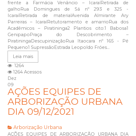
frente a Farmácia Venâncio – IcaraíRetirada de
galhoRua Domingues de Sá nº 293 e 325 -
IcaraíRetirada de materialAvenida Almirante Ary
Parreiras – IcaraíRetutoramento e amarrioRua dos
Acadêmicos – Piratininga2 Plantios cito:1 Babosa1
GenipapoPraça do Descobrimento –
PiratiningaDescupinizaçãoRua Itaocara nº 165 - Pé
Pequeno1 SupressãoEstrada Leopoldo Fróes...
Leia mais
1264
1264 Acessos
Dez
09
AÇÕES EQUIPES DE
ARBORIZAÇÃO URBANA
DIA 09/12/2021
Arborização Urbana
AÇÕES EQUIPES DE ARBORIZAÇÃO URBANA DIA