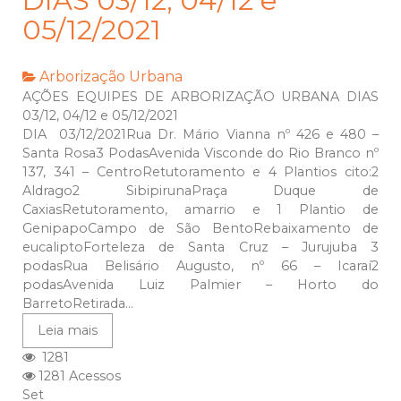
DIAS 03/12, 04/12 e
05/12/2021
Arborização Urbana
AÇÕES EQUIPES DE ARBORIZAÇÃO URBANA DIAS
03/12, 04/12 e 05/12/2021
DIA 03/12/2021Rua Dr. Mário Vianna nº 426 e 480 –
Santa Rosa3 PodasAvenida Visconde do Rio Branco nº
137, 341 – CentroRetutoramento e 4 Plantios cito:2
Aldrago2 SibipirunaPraça Duque de
CaxiasRetutoramento, amarrio e 1 Plantio de
GenipapoCampo de São BentoRebaixamento de
eucaliptoForteleza de Santa Cruz – Jurujuba 3
podasRua Belisário Augusto, nº 66 – Icaraí2
podasAvenida Luiz Palmier – Horto do
BarretoRetirada...
Leia mais
1281
1281 Acessos
Set