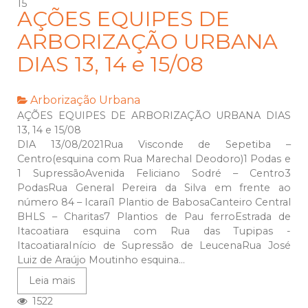
15
AÇÕES EQUIPES DE
ARBORIZAÇÃO URBANA
DIAS 13, 14 e 15/08
Arborização Urbana
AÇÕES EQUIPES DE ARBORIZAÇÃO URBANA DIAS
13, 14 e 15/08
DIA 13/08/2021Rua Visconde de Sepetiba –
Centro(esquina com Rua Marechal Deodoro)1 Podas e
1 SupressãoAvenida Feliciano Sodré – Centro3
PodasRua General Pereira da Silva em frente ao
número 84 – Icaraí1 Plantio de BabosaCanteiro Central
BHLS – Charitas7 Plantios de Pau ferroEstrada de
Itacoatiara esquina com Rua das Tupipas -
ItacoatiaraInício de Supressão de LeucenaRua José
Luiz de Araújo Moutinho esquina...
Leia mais
1522