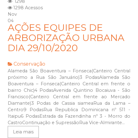
1298
1298 Acessos
Nov
04
AÇÕES EQUIPES DE
ARBORIZAÇÃO URBANA
DIA 29/10/2020
Conservação
Alameda São Boaventura – Fonseca(Canteiro Central
próximo a Rua São Januário)3 PodasAlameda São
Boaventura – Fonseca(Canteiro Central em frente o
bairro Chic)4 PodasAvenida Quintino Bocaiuva - São
Francisco(Canteiro Central em frente ao Mercado
Diamante)3 Podas de Cassia siameaRua da Lama –
Centro9 PodasRua Republica Dominicana nº 511 -
Itaipu6 PodasEstrada da Fazendinha nº 3 - Morro do
CastroContinuação e SupressãoRua Vice-Almirante...
Leia mais