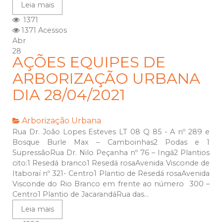
Leia mais
1371
1371 Acessos
Abr
28
AÇÕES EQUIPES DE
ARBORIZAÇÃO URBANA
DIA 28/04/2021
Arborização Urbana
Rua Dr. João Lopes Esteves LT 08 Q 85 - A nº 289 e
Bosque Burle Max – Camboinhas2 Podas e 1
SupressãoRua Dr. Nilo Peçanha nº 76 – Ingá2 Plantios
cito:1 Resedá branco1 Resedá rosaAvenida Visconde de
Itaboraí nº 321- Centro1 Plantio de Resedá rosaAvenida
Visconde do Rio Branco em frente ao número 300 –
Centro1 Plantio de JacarandáRua das...
Leia mais