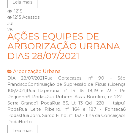
Leia mais
1215
1215 Acessos
Jul
28
AÇÕES EQUIPES DE
ARBORIZAÇÃO URBANA
DIAS 28/07/2021
Arborização Urbana
DIA 28/07/2021Rua Goitacazes, nº 90 – São
FranciscoContinuação de Supressão de Fícus (Licença
105/2021)Rua Itaperuna, nº 14, 15, 18,19 e 23 - Pé
Pequeno6 PodasRua Rubem Assis Bomfim, nº 262 -
Serra Grande1 PodaRua 85, Lt 13 Qd 228 – Itaipu1
PodaRua Leite Ribeiro, nº 164 e 187 - Fonseca6
PodasRua Jorn. Sardo Filho, nº 133 - Ilha da Conceição1
PodaHorto...
Leia mais