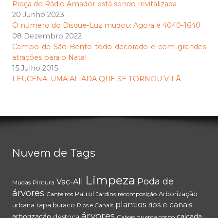
Praça do Rádio Amador está sendo revitalizada
20 Junho 2023
O número do Disque-Luz mudou: Agora é 4040-1640
08 Dezembro 2022
Campo de São Bento todo decorado e com grandes
atrações para o Natal
15 Julho 2015
LEUCENA: UMA ALIADA QUE SE TORNOU VILÃ
Nuvem de Tags
Limpeza
Poda de
Vac-All
Mudas
Pintura
árvores
Patrol
Arborização
Canteiros
Jardins
recomposição
plantios
rios e canais
urbana
tapa buraco
Rios e Canais
árvores
arborização
calçada
destoca
Caixas
guarda corpo