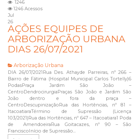
1246
1246 Acessos
Jul
26
AÇÕES EQUIPES DE
ARBORIZAÇÃO URBANA
DIAS 26/07/2021
Arborização Urbana
DIA 26/07/2021Rua Des. Athayde Parreiras, nº 266 –
Bairro de Fátima (Hospital Municipal Carlos Tortelly)6
PodasPraça Jardim São João –
CentroDendrocirurgiaPraças São João e Jardim São
João dentro e fora da praça –
CentroDescupinizaçãoRua das Hortências, nº 81 –
ItacoatiaraTérmino de Supressão (Licença
103/2021)Rua das Hortências, nº 647 – Itacoatiara1 Poda
de AmendoeiraRua Goitacazes, nº 90 – São
FranciscoInício de Supressão...