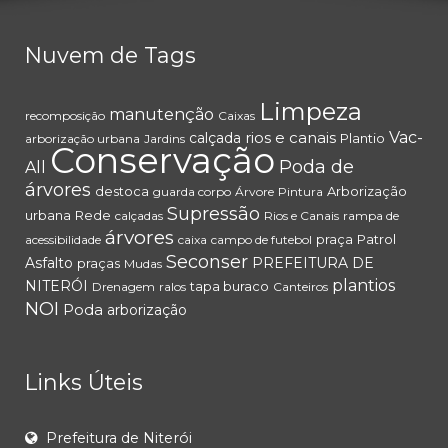
Nuvem de Tags
Limpeza
manutenção
recomposição
Caixas
rios e canais
Vac-
calçada
Plantio
arborização urbana
Jardins
Conservação
Poda de
All
árvores
destoca
Arborização
guarda corpo
Árvore
Pintura
Supressão
urbana
Rede
calçadas
Rios e Canais
rampa de
árvores
praça
Patrol
acessibilidade
caixa
campo de futebol
Seconser
Asfalto
PREFEITURA DE
praças
Mudas
plantios
NITERÓI
tapa buraco
Drenagem
ralos
Canteiros
NOI
Poda
arborização
Links Úteis
Prefeitura de Niterói