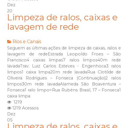
Dez
20
Limpeza de ralos, caixas e
lavagem de rede
Rios e Canais
Seguem as últimas ações de limpeza de caixas, ralos e
lavagem de redeEstrada Leopoldo Froes – São
Francisco4 caixas limpas7 ralos limpos40m rede
lavadaTrav. Luiz Carlos Esteves - Engenhoca3 ralos
limpos1 caixa limpa20m rede lavadaRua Clotilde de
Oliveira Rodrigues – Fonseca (Continuação)2 ralos
limpos30m rede lavadaAlameda São Boaventura –
Fonseca1 ralo limpo>Rua Rubéns Brasil, 17 – Fonseca1
caixa limpa
1219
1219 Acessos
Dez
05
Limpeza de ralos, caixas e