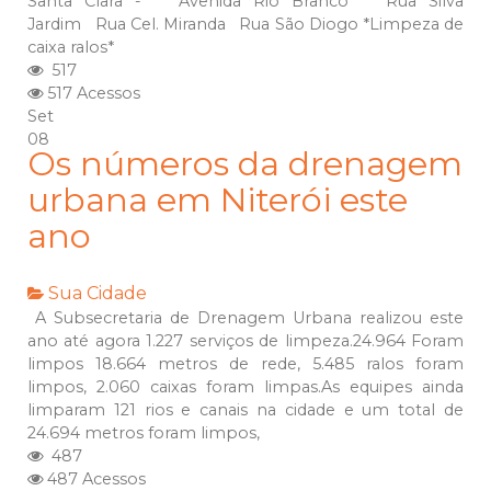
Santa Clara - Avenida Rio Branco Rua Silva
Jardim Rua Cel. Miranda Rua São Diogo *Limpeza de
caixa ralos*
517
517 Acessos
Set
08
Os números da drenagem
urbana em Niterói este
ano
Sua Cidade
A Subsecretaria de Drenagem Urbana realizou este
ano até agora 1.227 serviços de limpeza.24.964 Foram
limpos 18.664 metros de rede, 5.485 ralos foram
limpos, 2.060 caixas foram limpas.As equipes ainda
limparam 121 rios e canais na cidade e um total de
24.694 metros foram limpos,
487
487 Acessos