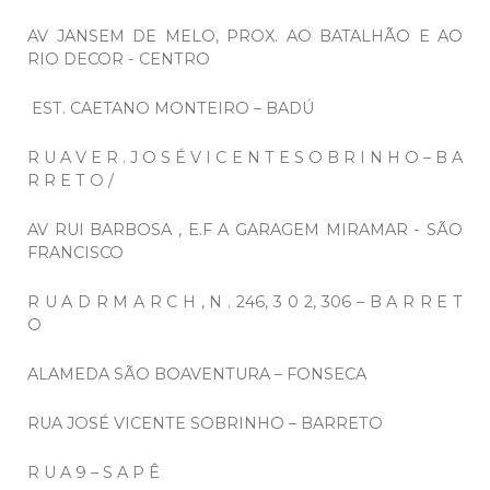
AV JANSEM DE MELO, PROX. AO BATALHÃO E AO
RIO DECOR - CENTRO
EST. CAETANO MONTEIRO – BADÚ
R U A V E R . J O S É V I C E N T E S O B R I N H O – B A
R R E T O /
AV RUI BARBOSA , E.F A GARAGEM MIRAMAR - SÃO
FRANCISCO
R U A D R M A R C H , N . 246, 3 0 2, 306 – B A R R E T
O
ALAMEDA SÃO BOAVENTURA – FONSECA
RUA JOSÉ VICENTE SOBRINHO – BARRETO
R U A 9 – S A P Ê