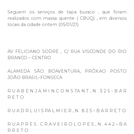
Seguem os serviços de tapa buraco , que foram
realizados com massa quente ( CBUQ) , em diversos
locais da cidade ontem (05/01/21)
AV FELICIANO SODRÉ , C/ RUA VISCONDE DO RIO
BRANCO – CENTRO
ALAMEDA SÃO BOAVENTURA, PRÓX.AO POSTO
JOÃO BRASIL–FONSECA
R U A B E N J A M I N C O N S TA N T , N . 3 2 5 - B A R
R E T O
R U A D R L U I S PA L M I E R , N . 8 2 5 – B A R R E T O
R U A P R E S . C R A V E I R O L O P E S , N . 4 4 2 – B A
R R E T O