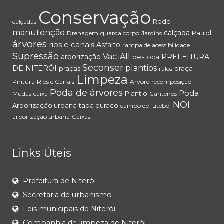
Conservação
Rede
calçadas
manutenção
calçada
Patrol
Drenagem
guarda corpo
Jardins
árvores
rios e canais
Asfalto
rampa de acessibilidade
Supressão
Vac-All
arborização
PREFEITURA
destoca
Seconser
plantios
DE NITERÓI
praças
praça
ralos
Limpeza
Pintura
Rios e Canais
Árvore
recomposição
Poda de árvores
Poda
Plantio
Mudas
caixa
Canteiros
NOI
Arborização urbana
tapa buraco
campo de futebol
arborização urbana
Caixas
Links Úteis
Prefeitura de Niterói
Secretaria de urbanismo
Leis municipais de Niterói
Companhia de limpeza de Niterói