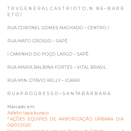
T R V G E N E R A L C A S T R I O T O , N . 8 6 – B A R R
E T O /
RUA CORONEL GOMES MACHADO – CENTRO /
RUA MATO GROSSO – SAPÊ
I CAMINHO DO POÇO LARGO – SAPÊ
RUA MARIA BALBINA FORTES – VITAL BRASIL
RUA MIN. OTÁVIO KELLY – ICARAÍ
R U A P R O G R E S S O – S A N TA B Á R B A R A
Marcado em:
Asfalto
tapa buraco
AÇÕES EQUIPES DE ARBORIZAÇÃO URBANA DIA
06/01/2020