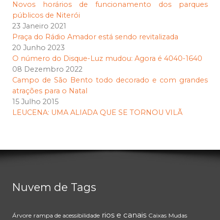
Novos horários de funcionamento dos parques
públicos de Niterói
23 Janeiro 2021
Praça do Rádio Amador está sendo revitalizada
20 Junho 2023
O número do Disque-Luz mudou: Agora é 4040-1640
08 Dezembro 2022
Campo de São Bento todo decorado e com grandes
atrações para o Natal
15 Julho 2015
LEUCENA: UMA ALIADA QUE SE TORNOU VILÃ
Nuvem de Tags
rios e canais
Árvore
rampa de acessibilidade
Caixas
Mudas