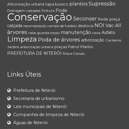
Supressão
plantios
Arborização urbana
tapa buraco
Poda
Drenagem
calçadas
Pintura
Conservação
Seconser
Rede
praça
NOI
Vac-All
calçada
destoca
recomposição
campo de futebol
árvores
manutenção
Asfalto
ralos
guarda corpo
caixa
Limpeza
Poda de árvores
arborização
Canteiros
praças
Patrol
Plantio
Jardins
arborização urbana
PREFEITURA DE NITERÓI
Rios e Canais
Links Úteis
Prefeitura de Niterói
Secretaria de urbanismo
Leis municipais de Niterói
Companhia de limpeza de Niterói
Águas de Niterói