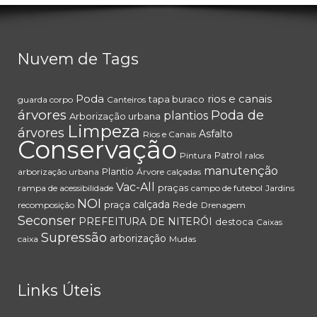
Nuvem de Tags
Poda
rios e canais
tapa buraco
guarda corpo
Canteiros
árvores
Poda de
plantios
Arborização urbana
Limpeza
árvores
Asfalto
Rios e Canais
Conservação
Patrol
Pintura
ralos
manutenção
Plantio
arborização urbana
Árvore
calçadas
Vac-All
praças
rampa de acessibilidade
campo de futebol
Jardins
NOI
calçada
praça
Rede
recomposição
Drenagem
Seconser
PREFEITURA DE NITERÓI
destoca
Caixas
Supressão
arborização
caixa
Mudas
Links Úteis