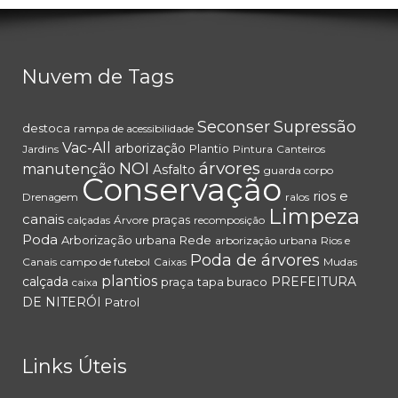
Nuvem de Tags
Seconser
Supressão
destoca
rampa de acessibilidade
Vac-All
arborização
Plantio
Jardins
Pintura
Canteiros
árvores
NOI
manutenção
Asfalto
guarda corpo
Conservação
rios e
Drenagem
ralos
Limpeza
canais
praças
calçadas
Árvore
recomposição
Poda
Arborização urbana
Rede
arborização urbana
Rios e
Poda de árvores
Canais
campo de futebol
Caixas
Mudas
plantios
calçada
PREFEITURA
praça
tapa buraco
caixa
DE NITERÓI
Patrol
Links Úteis