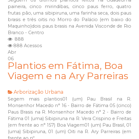
Seguem os últimos plantios feitos na cidadeuma
paineira, cinco mirindibas, cinco paus ferro, quatro
frutas pão, uma sibipiruna, uma farinha seca, dois paus
brasis e três oitis no Morro do Palácio (em baixo do
Maquinho)dois paus brasis na Avenida Visconde de Rio
Branco - Centro
888
888 Acessos
Abr
06
Plantios em Fátima, Boa
Viagem e na Ary Parreiras
Arborização Urbana
Segem mais plantios01 (um) Pau Brasil na R.
Monsenhor Macedo n° 16 - Bairro de Fátima 05 (cinco)
Paus Brasis na R. Monsenhor Macedo n° 2 - Bairro de
Fátima 01 (uma) Sibipiruna na R. Vera Crispino e Freitas
(em frente ao n° 157) Boa Viagem01 (um) Pau Brasil, 01
(uma) Sibipiruna, 01 (um) Oiti na R. Ary Parreiras (em
frente ao nº...