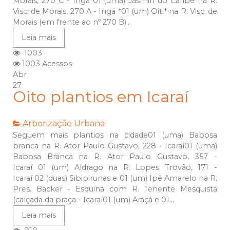
Morais, 270 C - Ingá 01 (uma) Jasmin do Caribe na R.
Visc. de Morais, 270 A - Ingá *01 (um) Oiti* na R. Visc. de
Morais (em frente ao nº 270 B)...
Leia mais
1003
1003 Acessos
Abr
27
Oito plantios em Icaraí
Arborização Urbana
Seguem mais plantios na cidade01 (uma) Babosa
branca na R. Ator Paulo Gustavo, 228 - Icaraí01 (uma)
Babosa Branca na R. Ator Paulo Gustavo, 357 -
Icaraí 01 (um) Aldrago na R. Lopes Trovão, 171 -
Icaraí 02 (duas) Sibipirunas e 01 (um) Ipê Amarelo na R.
Pres. Backer - Esquina com R. Tenente Mesquista
(calçada da praça - Icaraí01 (um) Araçá e 01...
Leia mais