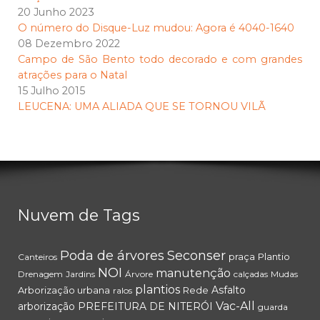
20 Junho 2023
O número do Disque-Luz mudou: Agora é 4040-1640
08 Dezembro 2022
Campo de São Bento todo decorado e com grandes
atrações para o Natal
15 Julho 2015
LEUCENA: UMA ALIADA QUE SE TORNOU VILÃ
Nuvem de Tags
Poda de árvores
Seconser
praça
Plantio
Canteiros
NOI
manutenção
Drenagem
Jardins
Árvore
calçadas
Mudas
plantios
Asfalto
Arborização urbana
Rede
ralos
Vac-All
arborização
PREFEITURA DE NITERÓI
guarda