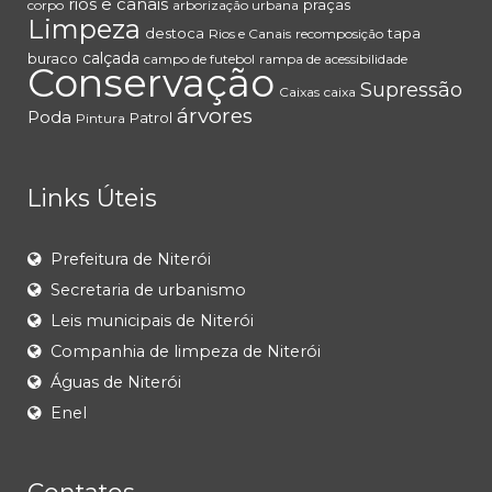
rios e canais
praças
corpo
arborização urbana
Limpeza
destoca
tapa
Rios e Canais
recomposição
calçada
buraco
campo de futebol
rampa de acessibilidade
Conservação
Supressão
Caixas
caixa
árvores
Poda
Patrol
Pintura
Links Úteis
Prefeitura de Niterói
Secretaria de urbanismo
Leis municipais de Niterói
Companhia de limpeza de Niterói
Águas de Niterói
Enel