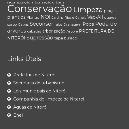
recomposição
arborização urbana
Conservação
Limpeza
praças
NOI
plantios
Vac-All
Plantio
Jardins
Rios e Canais
guarda
Seconser
Poda de
Poda
corpo
Caixas
ralos
Drenagem
árvores
arborização
PREFEITURA DE
calçadas
Árvore
Supressão
NITERÓI
tapa buraco
Links Úteis
Prefeitura de Niterói
Secretaria de urbanismo
Leis municipais de Niterói
Companhia de limpeza de Niterói
Águas de Niterói
Enel