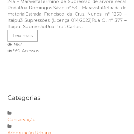
245 – MaravistaTérmino de Supressão de árvore seca1
PodaRua Domingos Sávio nº 53 – MaravistaRetirada de
materialEstrada Francisco da Cruz Nunes, nº 1250 –
Itaipu3 Supressões (Licença 014/2022)Rua O, nº 377 –
Itaipu1 SupressãoRua Prof. Carlos...
Leia mais
952
952 Acessos
Categorias
Conservação
Arborização Urbana