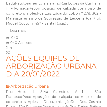
BaduRetutoramento e amarrioRua Lopes da Cunha nº
11 – FonsecaRecomposição de calçada com piso de
concreto simplesRua Luiz Eduardo Lobo nº 278, 302 -
MaravistaTérmino de Supressão de LeucenaRua Prof.
Miguel Couto nº 457 - Santa Rosa2...
Leia mais
940
940 Acessos
Jan
20
AÇÕES EQUIPES DE
ARBORIZAÇÃO URBANA
DIA 20/01/2022
Arborização Urbana
Rua Helio da Silva Carneiro, nº 1 – São
FranciscoRecomposição de calçada com piso de
concreto simples e DescupinizaçãoRua Des. Cesinio
Paiva - São FranciscoDescupinizaçãoRua Eurico Batista