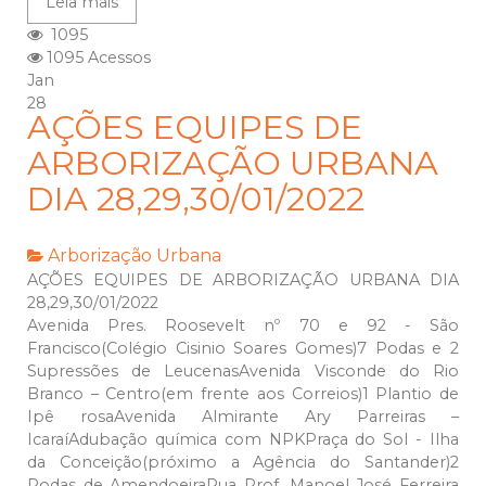
Leia mais
1095
1095 Acessos
Jan
28
AÇÕES EQUIPES DE
ARBORIZAÇÃO URBANA
DIA 28,29,30/01/2022
Arborização Urbana
AÇÕES EQUIPES DE ARBORIZAÇÃO URBANA DIA
28,29,30/01/2022
Avenida Pres. Roosevelt nº 70 e 92 - São
Francisco(Colégio Cisinio Soares Gomes)7 Podas e 2
Supressões de LeucenasAvenida Visconde do Rio
Branco – Centro(em frente aos Correios)1 Plantio de
Ipê rosaAvenida Almirante Ary Parreiras –
IcaraíAdubação química com NPKPraça do Sol - Ilha
da Conceição(próximo a Agência do Santander)2
Podas de AmendoeiraRua Prof. Manoel José Ferreira