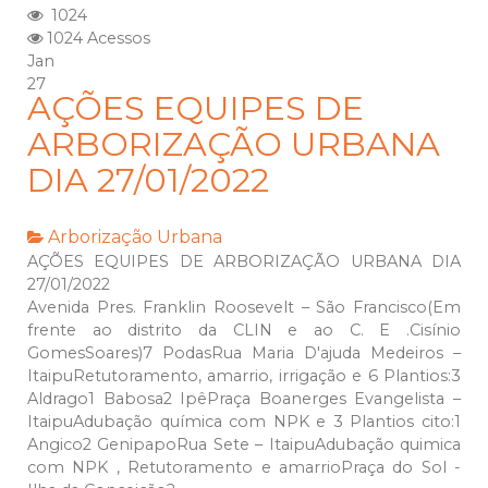
1024
1024 Acessos
Jan
27
AÇÕES EQUIPES DE
ARBORIZAÇÃO URBANA
DIA 27/01/2022
Arborização Urbana
AÇÕES EQUIPES DE ARBORIZAÇÃO URBANA DIA
27/01/2022
Avenida Pres. Franklin Roosevelt – São Francisco(Em
frente ao distrito da CLIN e ao C. E .Cisínio
GomesSoares)7 PodasRua Maria D'ajuda Medeiros –
ItaipuRetutoramento, amarrio, irrigação e 6 Plantios:3
Aldrago1 Babosa2 IpêPraça Boanerges Evangelista –
ItaipuAdubação química com NPK e 3 Plantios cito:1
Angico2 GenipapoRua Sete – ItaipuAdubação quimica
com NPK , Retutoramento e amarrioPraça do Sol -