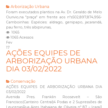
Arborização Urbana
Foram executados plantios na Av. Dr. Geraldo de Melo
Ourivio,na "praça" em frente aos nºs502,897,874,956-
Camboinhas: Espécies: aldrago, genipapo, jacarandá,
pau ferro, três sibipirunas,
1065
1065 Acessos
Fev
17
AÇÕES EQUIPES DE
ARBORIZAÇÃO URBANA
DIA 03/02/2022
Conservação
AÇÕES EQUIPES DE ARBORIZAÇÃO URBANA DIA
03/02/2022
Avenida Pres. Franklin Roosevelt – São
Francisco(Canteiro Central)4 Podas e 2 Supressões de
LeucenasRua Aires Itabaiana de Oliveira nº 87 – Icaraí1