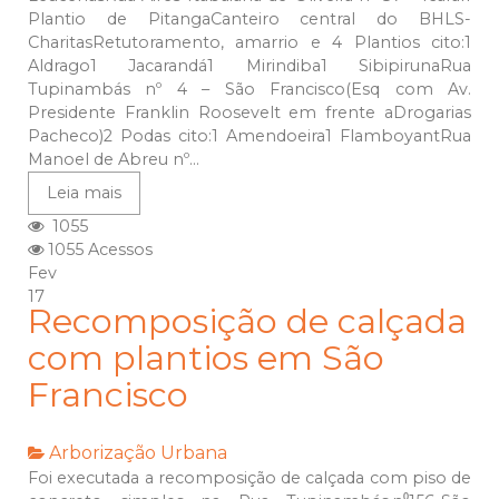
Plantio de PitangaCanteiro central do BHLS-
CharitasRetutoramento, amarrio e 4 Plantios cito:1
Aldrago1 Jacarandá1 Mirindiba1 SibipirunaRua
Tupinambás nº 4 – São Francisco(Esq com Av.
Presidente Franklin Roosevelt em frente aDrogarias
Pacheco)2 Podas cito:1 Amendoeira1 FlamboyantRua
Manoel de Abreu nº...
Leia mais
1055
1055 Acessos
Fev
17
Recomposição de calçada
com plantios em São
Francisco
Arborização Urbana
Foi executada a recomposição de calçada com piso de