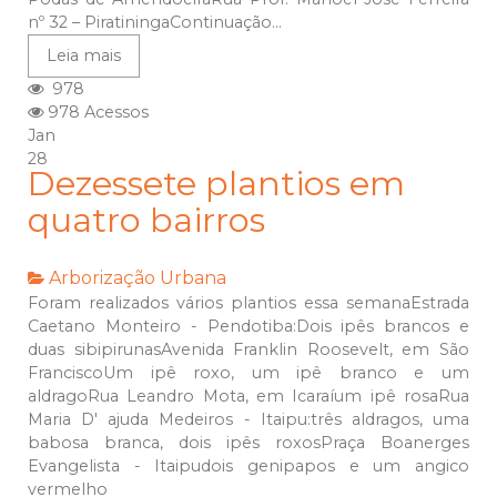
nº 32 – PiratiningaContinuação...
Leia mais
978
978 Acessos
Jan
28
Dezessete plantios em
quatro bairros
Arborização Urbana
Foram realizados vários plantios essa semanaEstrada
Caetano Monteiro - Pendotiba:Dois ipês brancos e
duas sibipirunasAvenida Franklin Roosevelt, em São
FranciscoUm ipê roxo, um ipê branco e um
aldragoRua Leandro Mota, em Icaraíum ipê rosaRua
Maria D' ajuda Medeiros - Itaipu:três aldragos, uma
babosa branca, dois ipês roxosPraça Boanerges
Evangelista - Itaipudois genipapos e um angico
vermelho