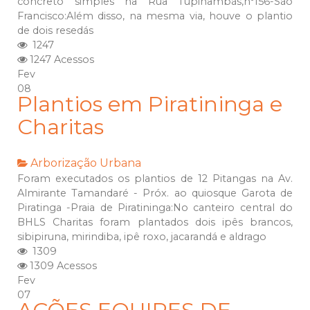
concreto simples na Rua Tupinambás,n⁰156-São
Francisco:Além disso, na mesma via, houve o plantio
de dois resedás
1247
1247 Acessos
Fev
08
Plantios em Piratininga e
Charitas
Arborização Urbana
Foram executados os plantios de 12 Pitangas na Av.
Almirante Tamandaré - Próx. ao quiosque Garota de
Piratinga -Praia de Piratininga:No canteiro central do
BHLS Charitas foram plantados dois ipês brancos,
sibipiruna, mirindiba, ipê roxo, jacarandá e aldrago
1309
1309 Acessos
Fev
07