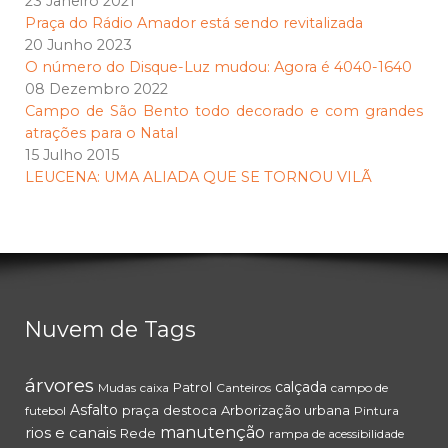
23 Janeiro 2021
Praça do Rádio Amador está sendo revitalizada
20 Junho 2023
O número do Disque-Luz mudou: Agora é 4040-1640
08 Dezembro 2022
Campo de São Bento todo decorado e com grandes
atrações para o Natal
15 Julho 2015
LEUCENA: UMA ALIADA QUE SE TORNOU VILÃ
Nuvem de Tags
árvores
calçada
Patrol
Mudas
caixa
Canteiros
campo de
Asfalto
praça
destoca
Arborização urbana
futebol
Pintura
rios e canais
manutenção
Rede
rampa de acessibilidade