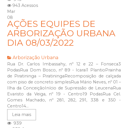
943 Acessos
Mar
08
AÇÕES EQUIPES DE
ARBORIZAÇÃO URBANA
DIA 08/03/2022
Arborização Urbana
Rua Dr. Carlos Imbassahy, nº 12 e 22 – Fonseca3
PodasRua Dom Bosco, nº 89 - Icaraí1 PlantioPrainha
de Piratininga – PiratiningaRecomposição de calçada
com piso de concreto simplesRua Mário Neves, nº 01 –
Ilha da ConceiçãoInício de Supressão de LeucenaRua
Evaristo da Veiga, nº 19 - Centro19 PodasRua Cel.
Gomes Machado, nº 281, 282, 291, 338 e 350 -
Centro14...
Leia mais
939