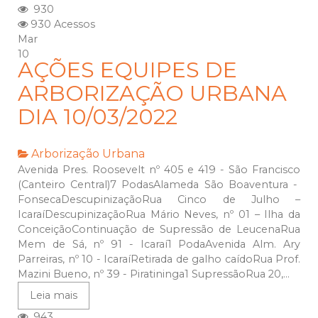
930
930 Acessos
Mar
10
AÇÕES EQUIPES DE
ARBORIZAÇÃO URBANA
DIA 10/03/2022
Arborização Urbana
Avenida Pres. Roosevelt nº 405 e 419 - São Francisco
(Canteiro Central)7 PodasAlameda São Boaventura -
FonsecaDescupinizaçãoRua Cinco de Julho –
IcaraíDescupinizaçãoRua Mário Neves, nº 01 – Ilha da
ConceiçãoContinuação de Supressão de LeucenaRua
Mem de Sá, nº 91 - Icaraí1 PodaAvenida Alm. Ary
Parreiras, nº 10 - IcaraíRetirada de galho caídoRua Prof.
Mazini Bueno, nº 39 - Piratininga1 SupressãoRua 20,...
Leia mais
943