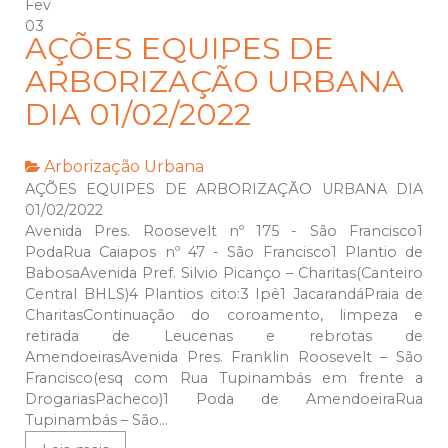
Fev
03
AÇÕES EQUIPES DE
ARBORIZAÇÃO URBANA
DIA 01/02/2022
Arborização Urbana
AÇÕES EQUIPES DE ARBORIZAÇÃO URBANA DIA
01/02/2022
Avenida Pres. Roosevelt nº 175 - São Francisco1
PodaRua Caiapos nº 47 - São Francisco1 Plantio de
BabosaAvenida Pref. Silvio Picanço – Charitas(Canteiro
Central BHLS)4 Plantios cito:3 Ipê1 JacarandáPraia de
CharitasContinuação do coroamento, limpeza e
retirada de Leucenas e rebrotas de
AmendoeirasAvenida Pres. Franklin Roosevelt – São
Francisco(esq com Rua Tupinambás em frente a
DrogariasPacheco)1 Poda de AmendoeiraRua
Tupinambás – São...