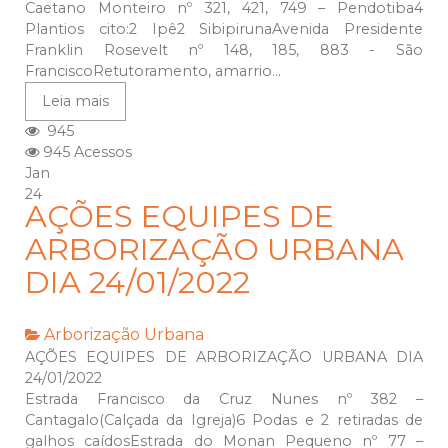
Caetano Monteiro nº 321, 421, 749 – Pendotiba4
Plantios cito:2 Ipê2 SibipirunaAvenida Presidente
Franklin Rosevelt nº 148, 185, 883 - São
FranciscoRetutoramento, amarrio...
Leia mais
945
945 Acessos
Jan
24
AÇÕES EQUIPES DE
ARBORIZAÇÃO URBANA
DIA 24/01/2022
Arborização Urbana
AÇÕES EQUIPES DE ARBORIZAÇÃO URBANA DIA
24/01/2022
Estrada Francisco da Cruz Nunes nº 382 –
Cantagalo(Calçada da Igreja)6 Podas e 2 retiradas de
galhos caídosEstrada do Monan Pequeno nº 77 –