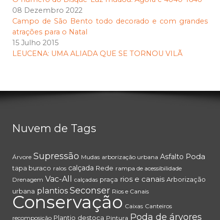
08 Dezembro 2022
Campo de São Bento todo decorado e com grandes
atrações para o Natal
15 Julho 2015
LEUCENA: UMA ALIADA QUE SE TORNOU VILÃ
Nuvem de Tags
Supressão
Poda
Asfalto
Árvore
Mudas
arborização urbana
calçada
tapa buraco
Rede
ralos
rampa de acessibilidade
Vac-All
rios e canais
praça
Arborização
Drenagem
calçadas
Seconser
plantios
urbana
Rios e Canais
Conservação
Caixas
Canteiros
Poda de árvores
Plantio
destoca
recomposição
Pintura