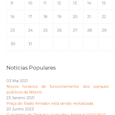
9
10
11
12
13
14
15
16
17
18
19
20
21
22
23
24
25
26
27
28
29
30
31
Notícias Populares
03 Mai 2021
Novos horários de funcionamento dos parques
públicos de Niterói
23 Janeiro 2021
Praça do Rádio Amador está sendo revitalizada
20 Junho 2023
O número do Disque-Luz mudou: Agora é 4040-1640