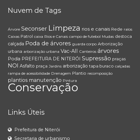
Nuvem de Tags
Limpeza
Seconser
rios e canais
Rede
Árvore
ralos
Patrol
destoca
Caixas
caixa
Rios e Canais
campo de futebol
Mudas
Poda de árvores
calçada
Arborização
guarda corpo
árvores
Vac-All
urbana
arborização urbana
Canteiros
Supressão
Poda
PREFEITURA DE NITERÓI
praças
NOI
Asfalto
arborização
praça
tapa buraco
Jardins
calçadas
Plantio
rampa de acessibilidade
Drenagem
recomposição
plantios
manutenção
Pintura
Conservação
Links Úteis
Prefeitura de Niterói
Secretaria de urbanismo