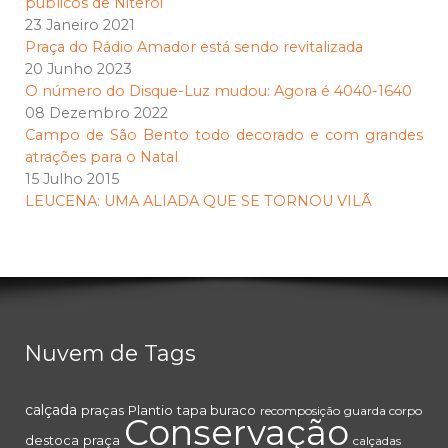
públicos de Niterói
23 Janeiro 2021
Praça do Rádio Amador está sendo revitalizada
20 Junho 2023
O número do Disque-Luz mudou: Agora é 4040-1640
08 Dezembro 2022
Campo de São Bento todo decorado e com grandes
atrações para o Natal
15 Julho 2015
LEUCENA: UMA ALIADA QUE SE TORNOU VILÃ
Nuvem de Tags
calçada
praças
Plantio
tapa buraco
recomposição
guarda corpo
Conservação
destoca
praça
calçadas