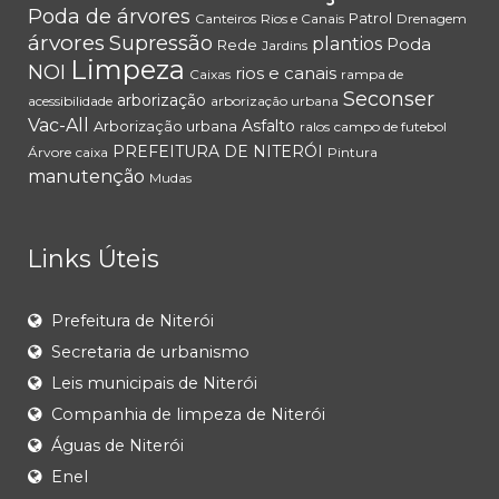
Poda de árvores
Patrol
Canteiros
Rios e Canais
Drenagem
árvores
Supressão
plantios
Poda
Rede
Jardins
Limpeza
NOI
rios e canais
Caixas
rampa de
Seconser
arborização
acessibilidade
arborização urbana
Vac-All
Asfalto
Arborização urbana
ralos
campo de futebol
PREFEITURA DE NITERÓI
Árvore
caixa
Pintura
manutenção
Mudas
Links Úteis
Prefeitura de Niterói
Secretaria de urbanismo
Leis municipais de Niterói
Companhia de limpeza de Niterói
Águas de Niterói
Enel