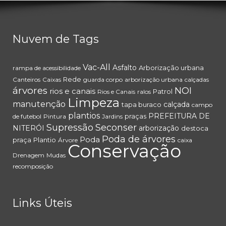
Nuvem de Tags
Vac-All
Asfalto
Arborização urbana
rampa de acessibilidade
Rede
Canteiros
Caixas
guarda corpo
arborização urbana
calçadas
árvores
NOI
rios e canais
Patrol
Rios e Canais
ralos
Limpeza
manutenção
calçada
tapa buraco
campo
plantios
PREFEITURA DE
praças
de futebol
Pintura
Jardins
Supressão
Seconser
NITERÓI
arborização
destoca
Poda de árvores
Poda
praça
Plantio
Árvore
caixa
Conservação
Drenagem
Mudas
recomposição
Links Úteis