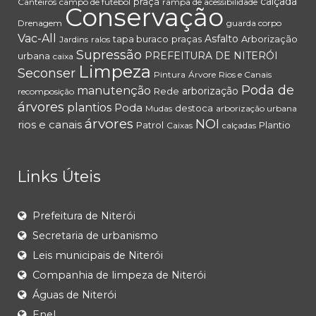
calçada
praça
Canteiros
campo de futebol
rampa de acessibilidade
Conservação
Drenagem
guarda corpo
Vac-All
Asfalto
tapa buraco
praças
Arborização
Jardins
ralos
Supressão
PREFEITURA DE NITERÓI
urbana
caixa
Limpeza
Seconser
Pintura
Árvore
Rios e Canais
Poda de
manutenção
arborização
Rede
recomposição
árvores
plantios
Poda
destoca
Mudas
arborização urbana
árvores
NOI
rios e canais
Patrol
Plantio
Caixas
calçadas
Links Úteis
Prefeitura de Niterói
Secretaria de urbanismo
Leis municipais de Niterói
Companhia de limpeza de Niterói
Águas de Niterói
Enel