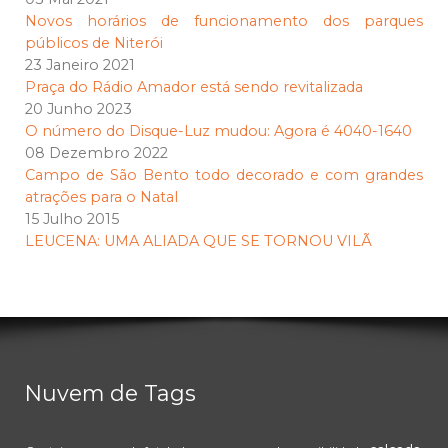
Novos horários de funcionamento dos parques
públicos de Niterói
23 Janeiro 2021
Praça do Rádio Amador está sendo revitalizada
20 Junho 2023
O número do Disque-Luz mudou: Agora é 4040-1640
08 Dezembro 2022
Campo de São Bento todo decorado e com grandes
atrações para o Natal
15 Julho 2015
LEUCENA: UMA ALIADA QUE SE TORNOU VILÃ
Nuvem de Tags