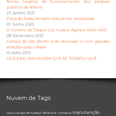
Novos horários de funcionamento dos parques
públicos de Niterói
23 Janeiro 2021
Praça do Rádio Amador está sendo revitalizada
20 Junho 2023
O número do Disque-Luz mudou: Agora é 4040-1640
08 Dezembro 2022
Campo de São Bento todo decorado e com grandes
atrações para o Natal
15 Julho 2015
LEUCENA: UMA ALIADA QUE SE TORNOU VILÃ
Nuvem de Tags
manutenção
destoca
caixa
campo de futebol
Canteiros