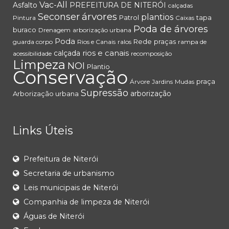
Vac-All
Asfalto
PREFEITURA DE NITERÓI
calçadas
árvores
Seconser
plantios
Patrol
tapa
Pintura
Caixas
Poda de árvores
buraco
Drenagem
arborização urbana
Poda
Rede
praças
guarda corpo
Rios e Canais
ralos
rampa de
rios e canais
calçada
acessibilidade
recomposição
Limpeza
NOI
Plantio
Conservação
praça
Árvore
Jardins
Mudas
Supressão
arborização
Arborização urbana
Links Úteis
Prefeitura de Niterói
Secretaria de urbanismo
Leis municipais de Niterói
Companhia de limpeza de Niterói
Águas de Niterói