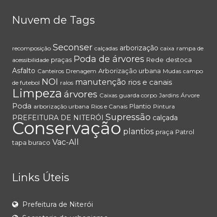
Nuvem de Tags
Seconser
arborização
recomposição
calçadas
caixa
rampa de
Poda de árvores
praças
Rede
destoca
acessibilidade
Asfalto
Arborização urbana
Canteiros
Drenagem
Mudas
campo
NOI
manutenção
rios e canais
de futebol
ralos
Limpeza
árvores
Caixas
guarda corpo
Jardins
Árvore
Poda
Plantio
arborização urbana
Rios e Canais
Pintura
Supressão
PREFEITURA DE NITERÓI
calçada
Conservação
plantios
praça
Patrol
Vac-All
tapa buraco
Links Úteis
Prefeitura de Niterói